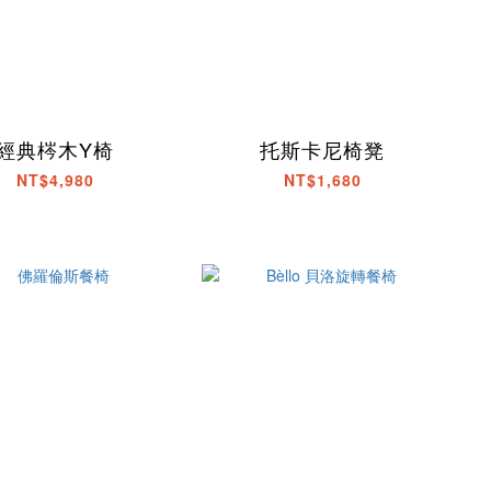
經典梣木Y椅
托斯卡尼椅凳
NT$4,980
NT$1,680