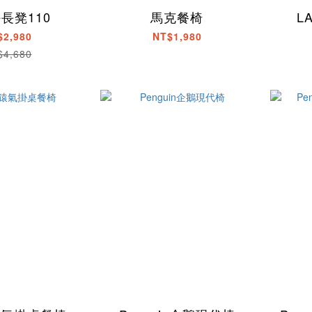
好長凳110
馬克餐椅
L
$2,980
NT$1,980
$4,680