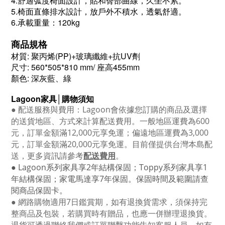
4.舒適弧度椅面設計，貼和臀部曲線，久坐不累。
5.椅面直條排水設計，放戶外不積水，透氣舒適。
6.承載重量：120kg
商品規格
材質: 聚丙烯(PP)+玻璃纖維+抗UV劑
尺寸: 560*505*810 mm/ 座高455mm
顏色: 深灰藍、綠
Lagoon
家具│購物須知
●
配送服務與費用：
Lagoon
會依據您訂購的商品及選擇
的送貨地區、方式來計算配送費用。一般地區運費為6
00
元，訂單金額滿12
,000
元享免運；偏遠地區運費為
3,000
元，訂單金額滿
20,000
元享免運。目前僅提供台灣本島配
送，更多資訊請參考
配送費用
。
● Lagoon
系列家具享
2
年結構保固；
Toppy
系列家具享
1
年結構保固；家電馬達享
7
年保固。保固時間及範圍請查
閱商品保固卡。
● 網路購物適用
7
日鑑賞期，如有退換貨需求，須保持完
整商品及包裝，若購買時有贈品，也應一併辦理退換貨。
退貨可透過聯絡我們或訂單聯繫功能告知客服人員，如有