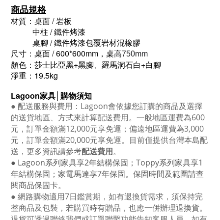
商品規格
材質：
桌面 / 岩板
中柱 / 鐵件烤漆
桌腳 / 鐵件烤漆包覆岩材混橡膠
尺寸：
桌面 / 600*600mm，桌
高750mm
顏色：莎士比亞黑+黑腳、羅馬洞石白+白腳
淨重：19.5kg
Lagoon
家具│購物須知
●
配送服務與費用：
Lagoon
會依據您訂購的商品及選擇
的送貨地區、方式來計算配送費用。一般地區運費為6
00
元，訂單金額滿12
,000
元享免運；偏遠地區運費為
3,000
元，訂單金額滿
20,000
元享免運。目前僅提供台灣本島配
送，更多資訊請參考
配送費用
。
● Lagoon
系列家具享
2
年結構保固；
Toppy
系列家具享
1
年結構保固；家電馬達享
7
年保固。保固時間及範圍請查
閱商品保固卡。
● 網路購物適用
7
日鑑賞期，如有退換貨需求，須保持完
整商品及包裝，若購買時有贈品，也應一併辦理退換貨。
退貨可透過聯絡我們或訂單聯繫功能告知客服人員，如有