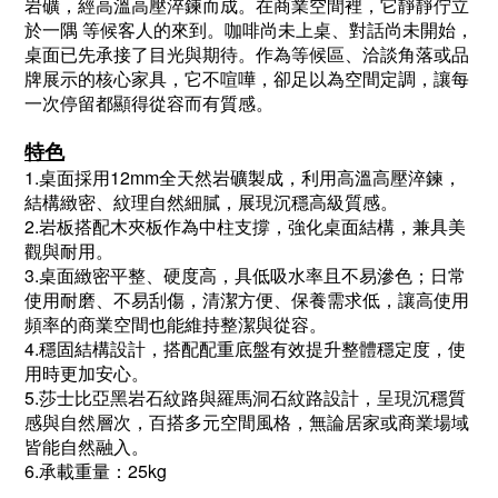
岩礦，經高溫高壓淬鍊而成。在商業空間裡，它靜靜佇立
於一隅 等候客人的來到。咖啡尚未上桌、對話尚未開始，
桌面已先承接了目光與期待。
作為等候區、洽談角落或品
牌展示的核心家具，它不喧嘩，卻足以為空間定調，讓每
一次停留都顯得從容而有質感。
特色
1.桌面採用12mm全天然岩礦製成，利用高溫高壓淬鍊，
結構緻密、紋理自然細膩，展現沉穩高級質感。
2.岩板搭配木夾板作為中柱支撐，強化桌面結構，兼具美
觀與耐用。
3.桌面緻密平整、硬度高，具低吸水率且不易滲色；日常
使用耐磨、不易刮傷，清潔方便、保養需求低，讓高使用
頻率的商業空間也能維持整潔與從容。
4.穩固結構設計，搭配配重底盤有效提升整體穩定度，使
用時更加安心。
5.莎士比亞黑岩石紋路與羅馬洞石紋路設計，呈現沉穩質
感與自然層次，百搭多元空間風格，無論居家或商業場域
皆能自然融入。
6.承載重量：25kg