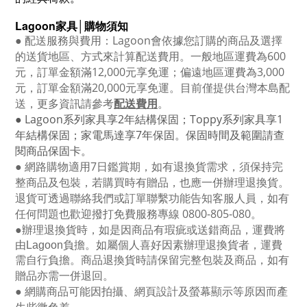
Lagoon
家具│購物須知
●
配送服務與費用：
Lagoon
會依據您訂購的商品及選擇
的送貨地區、方式來計算配送費用。一般地區運費為6
00
元，訂單金額滿12
,000
元享免運；偏遠地區運費為
3,000
元，訂單金額滿
20,000
元享免運。目前僅提供台灣本島配
送，更多資訊請參考
配送費用
。
● Lagoon
系列家具享
2
年結構保固；
Toppy
系列家具享
1
年結構保固；家電馬達享
7
年保固。保固時間及範圍請查
閱商品保固卡。
● 網路購物適用
7
日鑑賞期，如有退換貨需求，須保持完
整商品及包裝，若購買時有贈品，也應一併辦理退換貨。
退貨可透過聯絡我們或訂單聯繫功能告知客服人員，如有
任何問題也歡迎撥打免費服務專線
0800-805-080
。
●
辦理退換貨時，如是因商品有瑕疵或送錯商品，運費將
由Lagoon負擔。如屬個人喜好因素辦理退換貨者，運費
需自行負擔。商品退換貨時請保留完整包裝及商品，如有
贈品亦需一併退回。
● 網購商品可能因拍攝、網頁設計及螢幕顯示等原因而產
生些微色差。