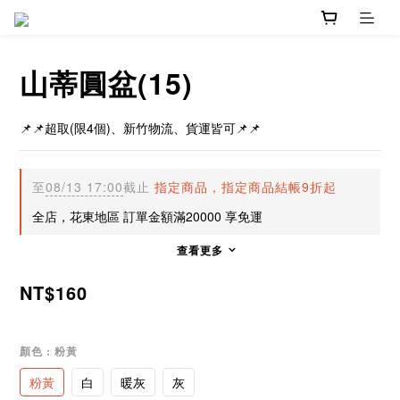
山蒂圓盆(15)
📌📌超取(限4個)、新竹物流、貨運皆可📌📌
至
08/13 17:00
截止
指定商品，指定商品結帳9折起
全店，花東地區 訂單金額滿20000 享免運
查看更多
NT$160
顏色
: 粉黃
粉黃
白
暖灰
灰