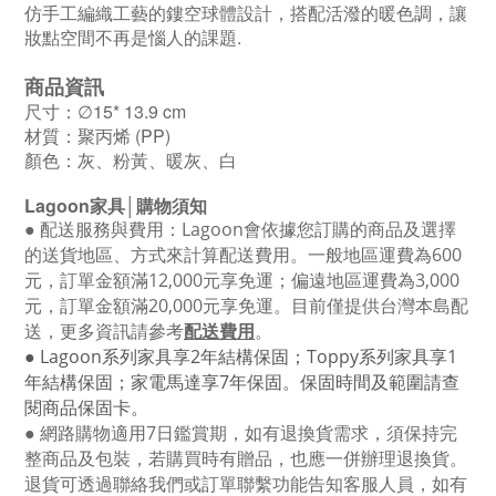
仿手工編織工藝的鏤空球體設計，搭配活潑的暖色調，讓
妝點空間不再是惱人的課題.
商品資訊
尺寸：∅15* 13.9 cm
材質：聚丙烯 (PP)
顏色：灰、粉黃、暖灰、白
Lagoon
家具│購物須知
●
配送服務與費用：
Lagoon
會依據您訂購的商品及選擇
的送貨地區、方式來計算配送費用。一般地區運費為6
00
元，訂單金額滿12
,000
元享免運；偏遠地區運費為
3,000
元，訂單金額滿
20,000
元享免運。目前僅提供台灣本島配
送，更多資訊請參考
配送費用
。
● Lagoon
系列家具享
2
年結構保固；
Toppy
系列家具享
1
年結構保固；家電馬達享
7
年保固。保固時間及範圍請查
閱商品保固卡。
● 網路購物適用
7
日鑑賞期，如有退換貨需求，須保持完
整商品及包裝，若購買時有贈品，也應一併辦理退換貨。
退貨可透過聯絡我們或訂單聯繫功能告知客服人員，如有