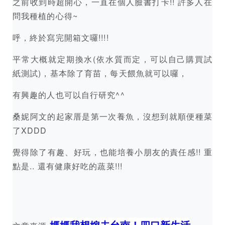
之前收到時超開心，一直在個人臉書打卡!! 許多人在
問我種植的心得~
呼，終於寫完開箱文囉!!!!
平常大概就定期換水(依水質而定，可以自己購買試
紙測試)，基本除了育苗，每天餵魚就可以囉，
有興趣的人也可以自行研究^^
桑妮阿文的起家厝是第一次養魚，沒想到就順便種菜
了XDDD
覺得除了有趣、好玩，也能培養小朋友的責任感!! 重
點是.. 還有健康好吃的蔬菜!!!
媽媽我想嫁去台南！四口新生活