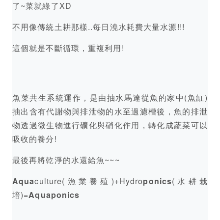
了~菜就綠了XD
不用像傳統土耕那樣..每日澆水耗費大量水源!!!
這個就是不斷循環，重複利用!
魚菜共生系統運作，是由抽水馬達從魚的家中(魚缸)
抽出含有代謝物與排泄物的水至過濾槽後，魚的排泄
物透過微生物進行礦化與硝化作用，轉化成蔬菜可以
吸收的養分!
最後再將乾淨的水還給魚~~~
Aqua
culture(漁業養殖)+Hydro
ponics
(水耕栽
培)=
Aquaponics