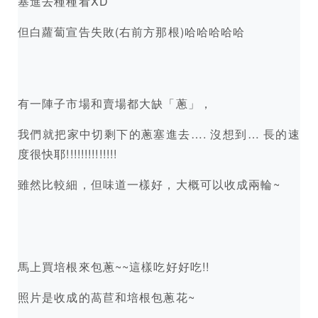
塞進去種種看XD
但白蘿蔔宣告失敗(右前方那根)哈哈哈哈哈
有一陣子市場和賣場都大缺「蔥」，
我們就把家中切剩下的蔥塞進去…. 沒想到… 長的速
度很快耶!!!!!!!!!!!!!!
雖然比較細，但味道一樣好，大概可以收成兩輪~
馬上買培根來包蔥~~這樣吃好好吃!!
照片是收成的萵苣和培根包蔥花~