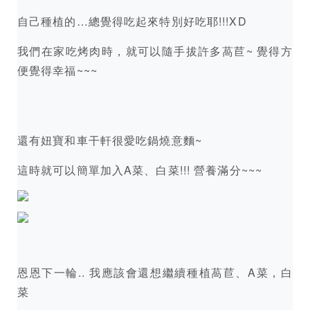
自己種植的…總覺得吃起來特別好吃耶!!!XD
我們在家吃烤肉時，就可以隨手拔許多萵苣~ 覺得方
便覺得幸福~~~
還有妞寶和車干軒很愛吃鍋燒意麵~
這時就可以簡單加入A菜、白菜!!! 營養滿分~~~
恩恩下一輪.. 我應該會還想繼續種植萵苣、A菜，白
菜