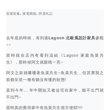
,
,
房屋裝修
家電開箱
阿厝札記
去年底的時候，有到過
Lagoon 北歐風設計家具
參觀
~~
當時就在店內有看到這組《Lagoon 家庭魚菜共
生》，那時候阿文就眼睛一亮~
阿文之前就囔囔著魚菜共生~魚菜共生，但其實我之
前都呈現一種有聽沒有懂的狀態!
直到今年… 年中開始又被迫宅在家中，能不出門就
不出門~
當時真的覺得家中有魚菜共生很方便耶!!!!