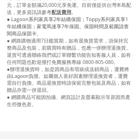
元，訂單金額滿
20,000
元享免運。目前僅提供台灣本島配
送，更多資訊請參考
配送費用
。
● Lagoon
系列家具享
2
年結構保固；
Toppy
系列家具享
1
年結構保固；家電馬達享
7
年保固。保固時間及範圍請查
閱商品保固卡。
● 網路購物適用
7
日鑑賞期，如有退換貨需求，須保持完
整商品及包裝，若購買時有贈品，也應一併辦理退換貨。
退貨可透過聯絡我們或訂單聯繫功能告知客服人員，如有
任何問題也歡迎撥打免費服務專線
0800-805-080
。
●
辦理退換貨時，如是因商品有瑕疵或送錯商品，運費將
由Lagoon負擔。如屬個人喜好因素辦理退換貨者，運費
需自行負擔。商品退換貨時請保留完整包裝及商品，如有
贈品亦需一併退回。
● 網購商品可能因拍攝、網頁設計及螢幕顯示等原因而產
生些微色差。