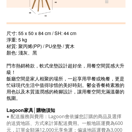
尺寸: 55 x 50 x 84 cm / SH: 44 cm
淨重: 5 kg
材質: 聚丙烯(PP) / PU坐墊 / 實木
顏色: 淺灰、黑
門市熱銷椅款，軟式坐墊設計超好坐，用餐空間質感大升
級！
飯廳空間是家人相聚的場所，一起享用早餐或晚餐，更是
忙碌現代生活中值得珍惜的美好時刻。鬱金香餐椅素雅的
用色以及木質溫潤感的椅腳設計，讓用餐空間充滿溫馨的
氛圍。
Lagoon
家具│購物須知
●
配送服務與費用：
Lagoon
會依據您訂購的商品及選擇
的送貨地區、方式來計算配送費用。一般地區運費為6
00
元，訂單金額滿12
,000
元享免運；偏遠地區運費為
3,000