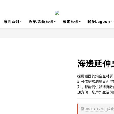
家具系列
魚菜/園藝系列
家電系列
關於Lagoon
海邊延伸桌
採用穩固的鋁合金材質
計可依需求調整桌面空
對，都能提供舒適寬敞
加方便，是戶外生活與
至
08/13 17:00
截