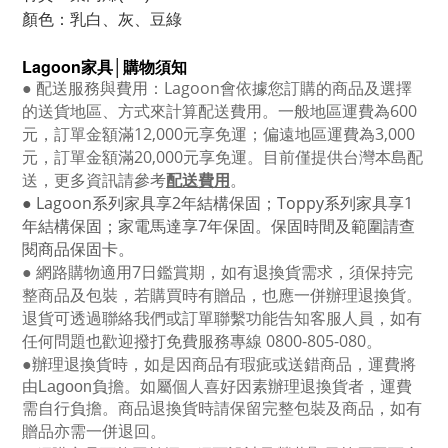
顏色：乳白、灰、豆綠
Lagoon
家具│購物須知
●
配送服務與費用：
Lagoon
會依據您訂購的商品及選擇
的送貨地區、方式來計算配送費用。一般地區運費為6
00
元，訂單金額滿12
,000
元享免運；偏遠地區運費為
3,000
元，訂單金額滿
20,000
元享免運。目前僅提供台灣本島配
送，更多資訊請參考
配送費用
。
● Lagoon
系列家具享
2
年結構保固；
Toppy
系列家具享
1
年結構保固；家電馬達享
7
年保固。保固時間及範圍請查
閱商品保固卡。
● 網路購物適用
7
日鑑賞期，如有退換貨需求，須保持完
整商品及包裝，若購買時有贈品，也應一併辦理退換貨。
退貨可透過聯絡我們或訂單聯繫功能告知客服人員，如有
任何問題也歡迎撥打免費服務專線
0800-805-080
。
●
辦理退換貨時，如是因商品有瑕疵或送錯商品，運費將
由Lagoon負擔。如屬個人喜好因素辦理退換貨者，運費
需自行負擔。商品退換貨時請保留完整包裝及商品，如有
贈品亦需一併退回。