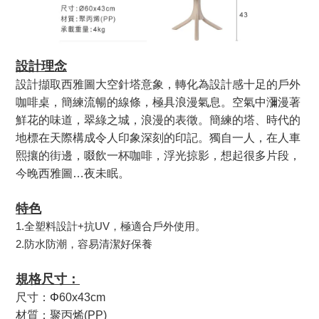
設計理念
設計擷取西雅圖大空針塔意象，轉化為設計感十足的戶外
咖啡桌，簡練流暢的線條，極具浪漫氣息。空氣中瀰漫著
鮮花的
味道，翠綠之城，浪漫的表徵。簡練的塔、時代的
地標在天際構成令人印象深刻的印記。獨自一人，在人車
熙攘的街邊，啜飲一杯咖啡，浮光掠影，想起很多片段，
今晚西雅圖
…
夜未眠。
特色
1.全塑料設計+抗UV，極適合戶外使用。
2.防水防潮，容易清潔好保養
規格尺寸：
尺寸：
Φ
60x43cm
材質：聚丙烯(
PP)