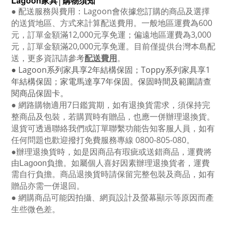
Lagoon
家具│購物須知
●
配送服務與費用：
Lagoon
會依據您訂購的商品及選擇
的送貨地區、方式來計算配送費用。一般地區運費為6
00
元，訂單金額滿12
,000
元享免運；偏遠地區運費為
3,000
元，訂單金額滿
20,000
元享免運。目前僅提供台灣本島配
送，更多資訊請參考
配送費用
。
● Lagoon
系列家具享
2
年結構保固；
Toppy
系列家具享
1
年結構保固；家電馬達享
7
年保固。保固時間及範圍請查
閱商品保固卡。
● 網路購物適用
7
日鑑賞期，如有退換貨需求，須保持完
整商品及包裝，若購買時有贈品，也應一併辦理退換貨。
退貨可透過聯絡我們或訂單聯繫功能告知客服人員，如有
任何問題也歡迎撥打免費服務專線
0800-805-080
。
●
辦理退換貨時，如是因商品有瑕疵或送錯商品，運費將
由Lagoon負擔。如屬個人喜好因素辦理退換貨者，運費
需自行負擔。商品退換貨時請保留完整包裝及商品，如有
贈品亦需一併退回。
● 網購商品可能因拍攝、網頁設計及螢幕顯示等原因而產
生些微色差。