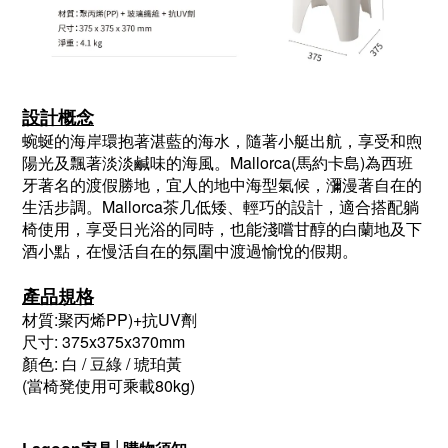
設計概念
蜿蜒的海岸環抱著湛藍的海水，隨著小艇出航，享受和煦
陽光及飄著淡淡鹹味的海風。Mallorca(馬約卡島)為西班
牙著名的渡假勝地，宜人的地中海型氣候，瀰漫著自在的
生活步調。Mallorca茶几低矮、輕巧的設計，適合搭配躺
椅使用，享受日光浴的同時，也能淺嚐甘醇的白蘭地及下
酒小點，在慢活自在的氛圍中渡過愉悅的假期。
產品規格
材質:聚丙烯PP)+抗UV劑
尺寸: 375x375x370mm
顏色: 白 / 豆綠 / 琥珀黃
(當椅凳使用可乘載80kg)