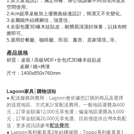
1.加大桌寬設計：滿足用餐、辦公或讀書不同情境用途及
空間使用。
2.4cm超厚桌板加上優雅曲線邊設計，簡潔又不失變化。
3.金屬鐵件結構腳佳，強度佳。
4.全面包覆3D橡木紋貼皮，耐髒易清潔好保養，以抹布輕
擦即可。
5.適用於餐廳、咖啡廳、民宿、書房、居家環境...等。
產品規格
材質：
桌面 / 高級MDF+全包式3D橡木紋貼皮
桌腳 / 鐵+烤漆
尺寸：1400x850x760mm
Lagoon
家具│購物須知
●
配送服務與費用：
Lagoon
會依據您訂購的商品及選擇
的送貨地區、方式來計算配送費用。一般地區運費為6
00
元，訂單金額滿12
,000
元享免運；偏遠地區運費為
3,000
元，訂單金額滿
20,000
元享免運。目前僅提供台灣本島配
送，更多資訊請參考
配送費用
。
● Lagoon
系列家具享
2
年結構保固；
Toppy
系列家具享
1