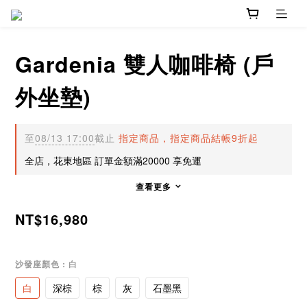
Gardenia 雙人咖啡椅 (戶
外坐墊)
至
08/13 17:00
截止
指定商品，指定商品結帳9折起
全店，花東地區 訂單金額滿20000 享免運
查看更多
NT$16,980
沙發座顏色
: 白
白
深棕
棕
灰
石墨黑