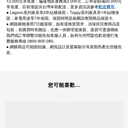
12,000
元享免運；偏遠地區運費為
3,000
元，訂單金額滿
20,000
元
享免運。目前僅提供台灣本島配送，更多資訊請參考
配送費用
。
● Lagoon
系列家具享
2
年結構保固；
Toppy
系列家具享
1
年結構保
固；家電馬達享
7
年保固。保固時間及範圍請查閱商品保固卡。
● 網路購物適用
7
日鑑賞期，如有退換貨需求，須保持完整商品及
包裝，若購買時有贈品，也應一併辦理退換貨。退貨可透過聯絡
我們或訂單聯繫功能告知客服人員，如有任何問題也歡迎撥打免
費服務專線
0800-805-080
。
● 網購商品可能因拍攝、網頁設計及螢幕顯示等原因而產生些微色
差。
您可能喜歡...