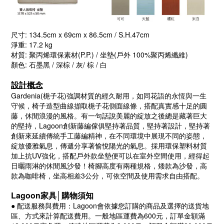
尺寸: 134.5cm x 69cm x 86.5cm / S.H.47cm
淨重: 17.2 kg
材質: 聚丙烯環保素材(P.P.) / 坐墊(戶外 100%聚丙烯纖維)
顏色: 石墨黑 / 深棕 / 灰/ 棕 / 白
設計概念
Gardenia(梔子花)強調材質的經久耐用，如同花語的永恆與一生
守候，椅子造型曲線擷取梔子花側面線條，搭配真實感十足的圓
藤，休閒浪漫的風格。有一句話說美麗的綻放之後總是藏著巨大
的堅持，Lagoon創新藤編傢俱堅持著品質，堅持著設計，堅持著
創新來延續傳統手工藤編精神，在不同環境中展現不同的姿態，
綻放優雅氣息，傳遞分享著愉悅陽光的氣息。採用環保塑料材質
加上抗UV強化，搭配戶外款坐墊便可以在室外空間使用，經得起
日曬雨淋的休閒風沙發！椅腳高度有兩種規格，矮款為沙發，高
款為咖啡椅，坐高相差3公分，可依空間及使用需求自由搭配。
Lagoon
家具│購物須知
● 配送服務與費用：
Lagoon
會依據您訂購的商品及選擇的送貨地
區、方式來計算配送費用。一般地區運費為
600
元，訂單金額滿