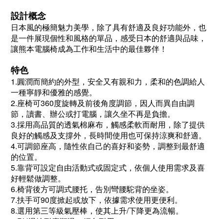
設計概念
日本風的極簡魅力美學，除了具有舒適及良好功能外，也
是一件展現個性和風格的單品，感受日本的舒適與品味，
讓熊本電腦椅成為工作和生活中的最佳夥伴！
特色
1.圓潤而簡約的外型，安全又有親和力，柔和的色調給人
一種寧靜和優雅的感覺。
2.座椅可360度旋轉及前後角度調節，因人而異自由調
節，讀書、辦公或打電腦，讓久坐不再是負擔。
3.採用高品質的透氣棉麻布，觸感柔軟而耐用，除了提供
良好的觸感及支撐外，長時間使用也可保持涼爽和舒適。
4.可調節座高，隨性依自己的喜好和姿勢，調整到最舒適
的位置。
5.靠背可設定自由活動式或固定式，依個人使用需求及喜
好輕鬆做調整。
6.椅背後方可調式腰托，告別彎腰駝背的坐姿。
7.扶手可90度掀起或放下，依據需求使用更便利。
8.選用第三等級氣壓棒，使其上升/下降更為流暢。