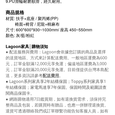
9.PU滑輪耐磨順滑，經久耐用。
商品規格
材質: 扶手+底座 / 聚丙烯(PP)
椅面+椅背 / 尼龍+棉麻布
尺寸: 600*600*930~1030mm/ 座高 450~550mm
顏色: 灰/藍/粉紅
Lagoon
家具│購物須知
●
配送服務與費用：
Lagoon
會依據您訂購的商品及選擇
的送貨地區、方式來計算配送費用。一般地區運費為6
00
元，訂單金額滿12
,000
元享免運；偏遠地區運費為
3,000
元，訂單金額滿
20,000
元享免運。目前僅提供台灣本島配
送，更多資訊請參考
配送費用
。
● Lagoon
系列家具享
2
年結構保固；
Toppy
系列家具享
1
年結構保固；家電馬達享
7
年保固。保固時間及範圍請查
閱商品保固卡。
● 網路購物適用
7
日鑑賞期，如有退換貨需求，須保持完
整商品及包裝，若購買時有贈品，也應一併辦理退換貨。
退貨可透過聯絡我們或訂單聯繫功能告知客服人員，如有