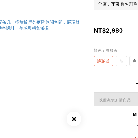
全店，花東地區 訂單金
NT$2,980
顏色
: 琥珀黃
琥珀黃
灰
白
以優惠價加購商品
M