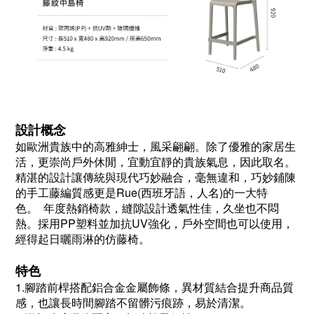
設計概念
如歐洲貴族中的高雅紳士，風采翩翩。除了優雅的家居生
活，更崇尚戶外休閒，宜動宜靜的貴族氣息，因此取名。
精湛的設計讓傳統與現代巧妙融合，毫無違和，巧妙鋪陳
的手工藤編質感更是Rue(西班牙語，人名)的一大特
色。 年度熱銷椅款，縫隙設計透氣性佳，久坐也不悶
熱。採用PP塑料並加抗UV強化，戶外空間也可以使用，
經得起日曬雨淋的仿藤椅。
特色
1.腳踏前桿搭配鋁合金金屬飾條，異材質結合提升商品質
感，也讓長時間腳踏不留髒污痕跡，易於清潔。