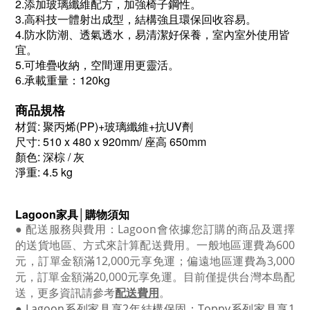
2.添加玻璃纖維配方，加強椅子鋼性。
3.高科技一體射出成型，結構強且環保回收容易。
4.防水防潮、透氣透水，易清潔好保養，室內室外使用皆
宜。
5.可堆疊收納，空間運用更靈活。
6.承載重量：120kg
商品規格
材質: 聚丙烯(PP)+玻璃纖維+抗UV劑
尺寸: 510 x 480 x 920mm/ 座高 650mm
顏色: 深棕 / 灰
淨重: 4.5 kg
Lagoon
家具│購物須知
●
配送服務與費用：
Lagoon
會依據您訂購的商品及選擇
的送貨地區、方式來計算配送費用。一般地區運費為6
00
元，訂單金額滿12
,000
元享免運；偏遠地區運費為
3,000
元，訂單金額滿
20,000
元享免運。目前僅提供台灣本島配
送，更多資訊請參考
配送費用
。
● Lagoon
系列家具享
2
年結構保固；
Toppy
系列家具享
1