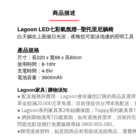
商品描述
Lagoon LED七彩氣氛燈─聖托里尼躺椅
白天躺在上面做日光浴，夜晚也可當泳池邊的照明工具
產品規格
尺寸：長220 x 寬68 x 高60cm
使用時間：8-10hr
充電時間：4-5hr
電池容量：3600mAh
Lagoon
家具│購物須知
●
配送服務與費用：
Lagoon
會依據您訂購的商品及選擇
單金額滿
20,000
元享免運。目前僅提供台灣本島配送，
● Lagoon
系列家具享
2
年結構保固；
Toppy
系列家具享
1
● 網路購物適用
7
日鑑賞期，如有退換貨需求，須保持完
問題也歡迎撥打免費服務專線
0800-805-080
。
●
辦理退換貨時，如是因商品有瑕疵或送錯商品，運費將