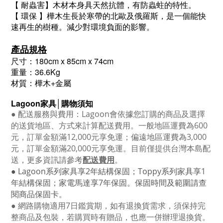
【 耐蟲害】木材本身具天然抗體，有防蟲蛀的特性。
【 環保 】樺木生長於寒帶的北歐及俄羅斯，是一個能快
速再生的樹種。減少對環境負面的影響。
產品規格
尺寸：180cm x 85cm x 74cm
重量：36.6Kg
材質：樺木+金屬
Lagoon
家具│購物須知
●
配送服務與費用：
Lagoon
會依據您訂購的商品及選擇
的送貨地區、方式來計算配送費用。一般地區運費為6
00
元，訂單金額滿12
,000
元享免運；偏遠地區運費為
3,000
元，訂單金額滿
20,000
元享免運。目前僅提供台灣本島配
送，更多資訊請參考
配送費用
。
● Lagoon
系列家具享
2
年結構保固；
Toppy
系列家具享
1
年結構保固；家電馬達享
7
年保固。保固時間及範圍請查
閱商品保固卡。
● 網路購物適用
7
日鑑賞期，如有退換貨需求，須保持完
整商品及包裝，若購買時有贈品，也應一併辦理退換貨。