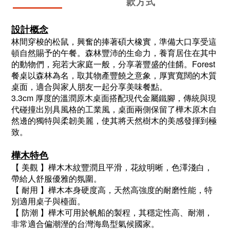
款方式
設計概念
林間穿梭的松鼠，興奮的捧著碩大橡實，準備大口享受這
頓自然賜予的午餐。森林豐沛的生命力，養育居住在其中
的動物們，宛若大家庭一般，分享著豐盛的佳餚。Forest
餐桌以森林為名，取其物產豐饒之意象，厚實寬闊的木質
桌面，適合與家人朋友一起分享美味餐點。
3.3cm 厚度的溫潤原木桌面搭配現代金屬鐵腳，傳統與現
代碰撞出別具風格的工業風，桌面兩側保留了樺木原木自
然邊的獨特與柔韌美麗，使其將天然樹木的美感發揮到極
致。
樺木特色
【 美觀 】樺木木紋豐潤且平滑，花紋明晰，色澤淺白，
帶給人舒服優雅的氛圍。
【 耐用 】樺木本身硬度高，天然高強度的耐磨性能，特
別適用桌子與檯面。
【 防潮 】樺木可用於帆船的製程，其穩定性高、耐潮，
非常適合偏潮溼的台灣海島型氣候國家。