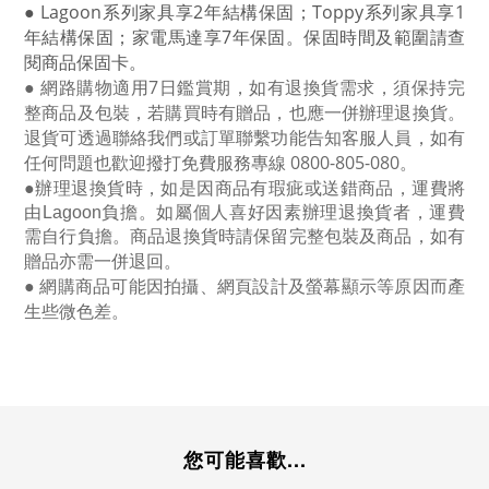
● Lagoon
系列家具享
2
年結構保固；
Toppy
系列家具享
1
年結構保固；家電馬達享
7
年保固。保固時間及範圍請查
閱商品保固卡。
● 網路購物適用
7
日鑑賞期，如有退換貨需求，須保持完
整商品及包裝，若購買時有贈品，也應一併辦理退換貨。
退貨可透過聯絡我們或訂單聯繫功能告知客服人員，如有
任何問題也歡迎撥打免費服務專線
0800-805-080
。
●
辦理退換貨時，如是因商品有瑕疵或送錯商品，運費將
由Lagoon負擔。如屬個人喜好因素辦理退換貨者，運費
需自行負擔。商品退換貨時請保留完整包裝及商品，如有
贈品亦需一併退回。
● 網購商品可能因拍攝、網頁設計及螢幕顯示等原因而產
生些微色差。
您可能喜歡...