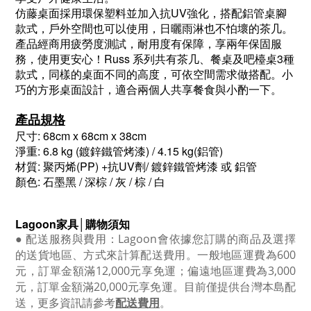
仿藤桌面採用環保塑料並加入抗UV強化，搭配鋁管桌腳
款式，戶外空間也可以使用，日曬雨淋也不怕壞的茶几。
產品經商用疲勞度測試，耐用度有保障，享兩年保固服
務，使用更安心！Russ 系列共有茶几、餐桌及吧檯桌3種
款式，同樣的桌面不同的高度，可依空間需求做搭配。小
巧的方形桌面設計，適合兩個人共享餐食與小酌一下。
產品規格
尺寸: 68cm x 68cm x 38cm
淨重: 6.8 kg (鍍鋅鐵管烤漆) / 4.15 kg(鋁管)
材質:
聚丙烯(PP) +抗UV劑
/ 鍍鋅鐵管烤漆 或 鋁管
顏色: 石墨黑 / 深棕 / 灰 / 棕 / 白
Lagoon
家具│購物須知
●
配送服務與費用：
Lagoon
會依據您訂購的商品及選擇
的送貨地區、方式來計算配送費用。一般地區運費為6
00
元，訂單金額滿12
,000
元享免運；偏遠地區運費為
3,000
元，訂單金額滿
20,000
元享免運。目前僅提供台灣本島配
送，更多資訊請參考
配送費用
。