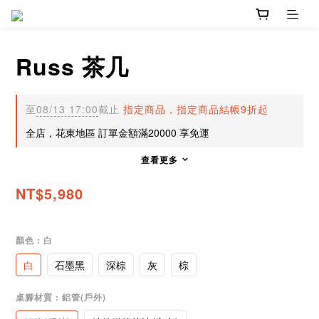
Russ 茶几
至
08/13 17:00
截止
指定商品，指定商品結帳9折起
全店，花東地區 訂單金額滿20000 享免運
查看更多
NT$5,980
顏色
: 白
白
石墨黑
深棕
灰
棕
桌腳材質
: 鋁管(戶外)