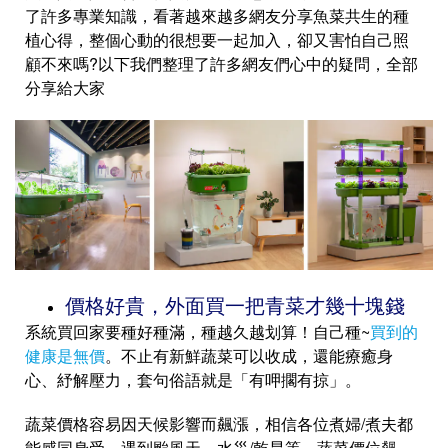
了許多專業知識，看著越來越多網友分享魚菜共生的種
植心得，整個心動的很想要一起加入，卻又害怕自己照
顧不來嗎?以下我們整理了許多網友們心中的疑問，全部
分享給大家
價格好貴，外面買一把青菜才幾十塊錢
系統買回家要種好種滿，種越久越划算！自己種~
買到的
健康是無價
。不止有新鮮蔬菜可以收成，還能療癒身
心、紓解壓力，套句俗語就是「有呷擱有掠」。
蔬菜價格容易因天候影響而飆漲，相信各位煮婦/煮夫都
能感同身受，遇到颱風天、水災/乾旱等，蔬菜價位飆