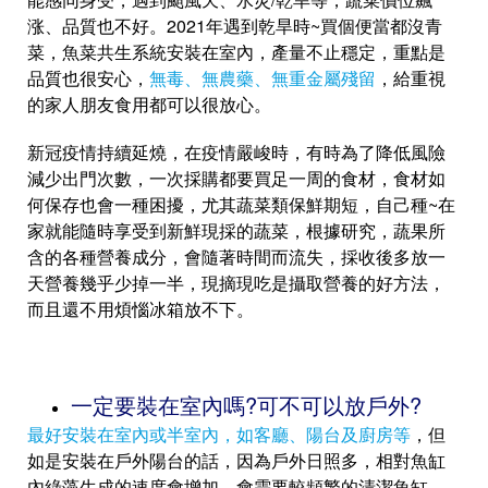
涨、品質也不好。2021年遇到乾旱時~買個便當都沒青
菜，魚菜共生系統安裝在室內，產量不止穩定，重點是
品質也很安心，
無毒、無農藥、無重金屬殘留
，給重視
的家人朋友食用都可以很放心。
新冠疫情持續延燒，在疫情嚴峻時，有時為了降低風險
減少出門次數，一次採購都要買足一周的食材，食材如
何保存也會一種困擾，尤其蔬菜類保鮮期短，自己種~在
家就能隨時享受到新鮮現採的蔬菜，根據研究，蔬果所
含的各種營養成分，會隨著時間而流失，採收後多放一
天營養幾乎少掉一半，現摘現吃是攝取營養的好方法，
而且還不用煩惱冰箱放不下。
一定要裝在室內嗎?可不可以放戶外?
最好安裝在室內或半室內，如客廳、陽台及廚房等
，但
如是安裝在戶外陽台的話，因為戶外日照多，相對魚缸
內綠藻生成的速度會增加，會需要較頻繁的清潔魚缸，