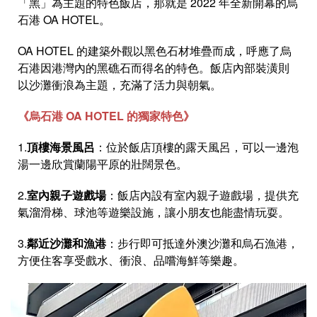
「黑」為主題的特色飯店，那就是 2022 年全新開幕的烏
石港 OA HOTEL。
OA HOTEL 的建築外觀以黑色石材堆疊而成，呼應了烏
石港因港灣內的黑礁石而得名的特色。飯店內部裝潢則
以沙灘衝浪為主題，充滿了活力與朝氣。
《
烏石港 OA HOTEL 的獨
家特色
》
1.
頂樓海景風呂
：位於飯店頂樓的露天風呂，可以一邊泡
湯一邊欣賞蘭陽平原的壯闊景色。
2.
室內親子遊戲場
：飯店內設有室內親子遊戲場，提供充
氣溜滑梯、球池等遊樂設施，讓小朋友也能盡情玩耍。
3.
鄰近沙灘和漁港
：步行即可抵達外澳沙灘和烏石漁港，
方便住客享受戲水、衝浪、品嚐海鮮等樂趣。