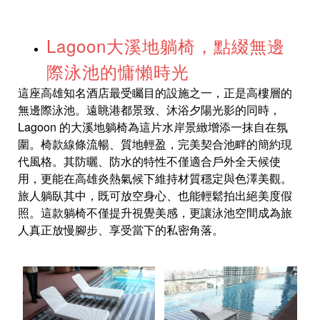
Lagoon大溪地躺椅，點綴無邊
際泳池的慵懶時光
這座高雄知名酒店最受矚目的設施之一，正是高樓層的
無邊際泳池。遠眺港都景致、沐浴夕陽光影的同時，
Lagoon 的大溪地躺椅為這片水岸景緻增添一抹自在氛
圍。椅款線條流暢、質地輕盈，完美契合池畔的簡約現
代風格。其防曬、防水的特性不僅適合戶外全天候使
用，更能在高雄炎熱氣候下維持材質穩定與色澤美觀。
旅人躺臥其中，既可放空身心、也能輕鬆拍出絕美度假
照。這款躺椅不僅提升視覺美感，更讓泳池空間成為旅
人真正放慢腳步、享受當下的私密角落。