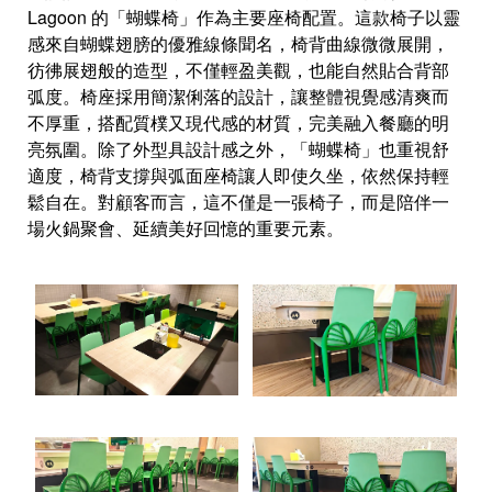
Lagoon 的「蝴蝶椅」作為主要座椅配置。這款椅子以靈
感來自蝴蝶翅膀的優雅線條聞名，椅背曲線微微展開，
彷彿展翅般的造型，不僅輕盈美觀，也能自然貼合背部
弧度。椅座採用簡潔俐落的設計，讓整體視覺感清爽而
不厚重，搭配質樸又現代感的材質，完美融入餐廳的明
亮氛圍。除了外型具設計感之外，「蝴蝶椅」也重視舒
適度，椅背支撐與弧面座椅讓人即使久坐，依然保持輕
鬆自在。對顧客而言，這不僅是一張椅子，而是陪伴一
場火鍋聚會、延續美好回憶的重要元素。