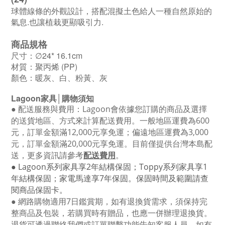
球體線條的外觀設計，搭配混擬土色給人一種自然原始的
氣息.也讓植栽更顯吸引力.
商品規格
尺寸：∅24* 16.1cm
材質：聚丙烯 (PP)
顏色：暖灰、白、粉黃、灰
Lagoon
家具│購物須知
●
配送服務與費用：
Lagoon
會依據您訂購的商品及選擇
的送貨地區、方式來計算配送費用。一般地區運費為6
00
元，訂單金額滿12
,000
元享免運；偏遠地區運費為
3,000
元，訂單金額滿
20,000
元享免運。目前僅提供台灣本島配
送，更多資訊請參考
配送費用
。
● Lagoon
系列家具享
2
年結構保固；
Toppy
系列家具享
1
年結構保固；家電馬達享
7
年保固。保固時間及範圍請查
閱商品保固卡。
● 網路購物適用
7
日鑑賞期，如有退換貨需求，須保持完
整商品及包裝，若購買時有贈品，也應一併辦理退換貨。
退貨可透過聯絡我們或訂單聯繫功能告知客服人員，如有