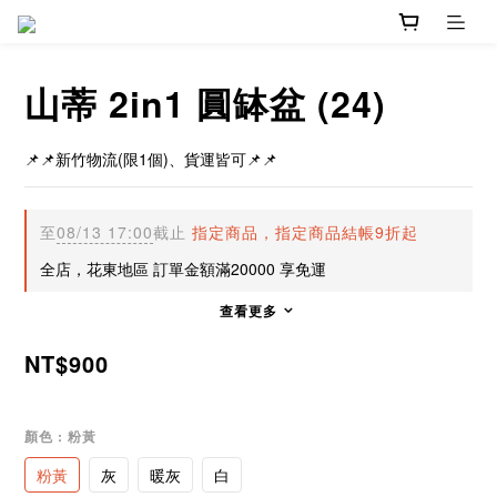
山蒂 2in1 圓缽盆 (24)
📌📌新竹物流(限1個)、貨運皆可📌📌
至
08/13 17:00
截止
指定商品，指定商品結帳9折起
全店，花東地區 訂單金額滿20000 享免運
查看更多
NT$900
顏色
: 粉黃
粉黃
灰
暖灰
白