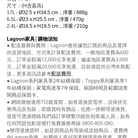
尺寸：(H含蓋高)
17L -
Ø32.5 x H34.5 cm，淨重 / 888g
6.5L-
Ø23 x H25.5 cm，淨重
/
470g
2.4L-
Ø16.5 x H19.5 cm，淨重
/
210g
Lagoon
家具│購物須知
●
配送服務與費用：
Lagoon
會依據您訂購的商品及選擇
的送貨地區、方式來計算配送費用。一般地區運費為6
00
元，訂單金額滿12
,000
元享免運；偏遠地區運費為
3,000
元，訂單金額滿
20,000
元享免運。目前僅提供台灣本島配
送，更多資訊請參考
配送費用
。
● Lagoon
系列家具享
2
年結構保固；
Toppy
系列家具享
1
年結構保固；家電馬達享
7
年保固。保固時間及範圍請查
閱商品保固卡。
● 網路購物適用
7
日鑑賞期，如有退換貨需求，須保持完
整商品及包裝，若購買時有贈品，也應一併辦理退換貨。
退貨可透過聯絡我們或訂單聯繫功能告知客服人員，如有
任何問題也歡迎撥打免費服務專線
0800-805-080
。
●
辦理退換貨時，如是因商品有瑕疵或送錯商品，運費將
由Lagoon負擔。如屬個人喜好因素辦理退換貨者，運費