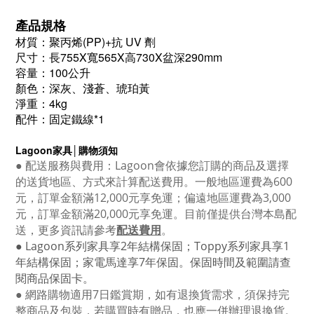
產品規格
材質：聚丙烯(PP)+抗 UV 劑
尺寸：長755X寬565X高730X盆深290mm
容量：100公升
顏色：深灰、淺蒼、琥珀黃
淨重：4kg
配件：固定鐵線*1
Lagoon
家具│購物須知
●
配送服務與費用：
Lagoon
會依據您訂購的商品及選擇
的送貨地區、方式來計算配送費用。一般地區運費為6
00
元，訂單金額滿12
,000
元享免運；偏遠地區運費為
3,000
元，訂單金額滿
20,000
元享免運。目前僅提供台灣本島配
送，更多資訊請參考
配送費用
。
● Lagoon
系列家具享
2
年結構保固；
Toppy
系列家具享
1
年結構保固；家電馬達享
7
年保固。保固時間及範圍請查
閱商品保固卡。
● 網路購物適用
7
日鑑賞期，如有退換貨需求，須保持完
整商品及包裝，若購買時有贈品，也應一併辦理退換貨。