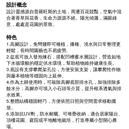
設計概念
設計靈感源自普羅旺斯的土地，周遭百花競豔，空氣中混
合著香草與花香，生命力源源不絕。陽光傾灑，滿眼綠
意，處處是花園的景致。
特色
1.高腳設計，免彎腰即可種植，播種、澆水與日常整理更
輕鬆，長時間園藝也不易疲勞
。
2.盆底可放入發泡煉石，搭配凹槽蓄水層設計，營造如地
下水循環般的穩定供水環境，幫助植物維持健康生長。
3.底設有支撐攀爬架孔位，方便安裝支架，讓攀爬性作物
與藤本植物等穩固向上延伸。
4.作為土耕使用時，可敲除高腳底部排水孔，加強排除多
餘水分；高腳亦可填入小石頭等介質，提升根系透氣與排
水效果。
5.整體結構穩固輕巧，方便依照日照與空間需求移動擺
放。
6.添加抗UV劑，防水耐曬。可堆疊收納，適合居家陽台、
頂樓花園、庭院或平地離地栽培，打造專屬小型開心農
場。