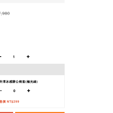
,980
井澤冰感辦公椅套(極光綠)
惠價 NT$299