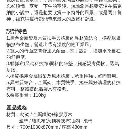
忘卻煩惱，享受一下午的寧靜。無論您是想要沉浸在福克
納的小說中，還是想要欣賞一下窗外的風景，或是閉目養
神，福克納搖椅都能帶來最大的放鬆和舒適。
設計特色
1.黑色金屬架及木質扶手與搖板的異材質結合，搭配親膚
貓抓布坐墊，營造出帶有溫度的輕工業風。
2.寬大的椅面空間舒適又耐坐，扶手設計，增加承托自在
的舒適度。
3.貓抓布(又稱科技布)面料的坐墊，觸感親膚柔軟、透氣
耐磨。
4.椅腳採用金屬鐵架及原木搖板，承重性強，堅固耐用。
5.異材質結合，金屬架、木質扶手、搖板與好清理的科技
布料，整體搭配溫馨又有格調。
6.乘載重量：110kg
產品規格
材質：椅架 / 金屬鐵架+橡膠原木
坐墊 / 貓抓布(又稱科技布)面料+泡棉
尺寸：700x1080x870mm / 座高 430mm