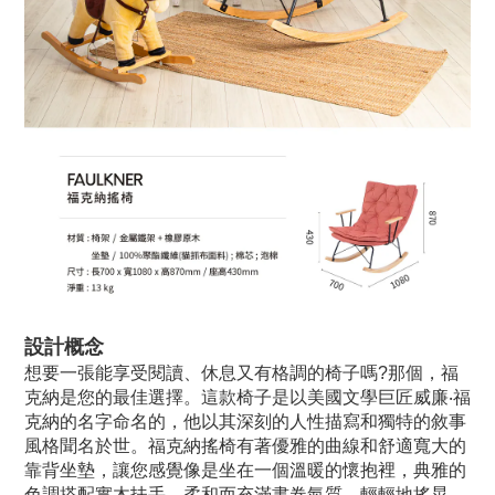
設計概念
想要一張能享受閱讀、休息又有格調的椅子嗎?那個，福
克納是您的最佳選擇。這款椅子是以美國文學巨匠威廉‧福
克納的名字命名的，他以其深刻的人性描寫和獨特的敘事
風格聞名於世。福克納搖椅有著優雅的曲線和舒適寬大的
靠背坐墊，讓您感覺像是坐在一個溫暖的懷抱裡，典雅的
色調搭配實木扶手，柔和而充滿書卷氣質，輕輕地搖晃，