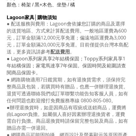
顏色：椅架 / 黑+木色、坐墊 / 橘
Lagoon
家具│購物須知
●
配送服務與費用：
Lagoon
會依據您訂購的商品及選擇
的送貨地區、方式來計算配送費用。一般地區運費為6
00
元，訂單金額滿12
,000
元享免運；偏遠地區運費為
3,000
元，訂單金額滿
20,000
元享免運。目前僅提供台灣本島配
送，更多資訊請參考
配送費用
。
● Lagoon
系列家具享
2
年結構保固；
Toppy
系列家具享
1
年結構保固；家電馬達享
7
年保固。保固時間及範圍請查
閱商品保固卡。
● 網路購物適用
7
日鑑賞期，如有退換貨需求，須保持完
整商品及包裝，若購買時有贈品，也應一併辦理退換貨。
退貨可透過聯絡我們或訂單聯繫功能告知客服人員，如有
任何問題也歡迎撥打免費服務專線
0800-805-080
。
●
辦理退換貨時，如是因商品有瑕疵或送錯商品，運費將
由Lagoon負擔。如屬個人喜好因素辦理退換貨者，運費
需自行負擔。商品退換貨時請保留完整包裝及商品，如有
贈品亦需一併退回。
● 網購商品可能因拍攝、網頁設計及螢幕顯示等原因而產