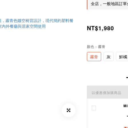
全店，一般地區訂單金
NT$1,980
顏色
: 霧青
霧青
灰
鮮橘
以優惠價加購商品
M