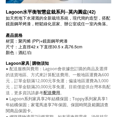
Lagoon水平衡智慧盆栽系列─莫內圓盆(42)
如天然地下水灌溉的全新栽培系統，現代簡約造型，搭配
鏡面鋼琴烤漆，輕鬆綠化居家、辦公室或任一室內角落。
產品規格
材質：聚丙烯 (PP)+鏡面鋼琴烤漆
尺寸：上直徑42 x 下直徑30.5 x 高76.5cm
顏色：酒紅/白
Lagoon
家具│購物須知
●
配送服務與費用：
Lagoon
會依據您訂購的商品及選擇
的送貨地區、方式來計算配送費用。一般地區運費為6
00
元，訂單金額滿12
,000
元享免運；偏遠地區運費為
3,000
元，訂單金額滿
20,000
元享免運。目前僅提供台灣本島配
送，更多資訊請參考
配送費用
。
● Lagoon
系列家具享
2
年結構保固；
Toppy
系列家具享
1
年結構保固；家電馬達享
7
年保固。保固時間及範圍請查
閱商品保固卡。
● 網路購物適用
7
日鑑賞期，如有退換貨需求，須保持完