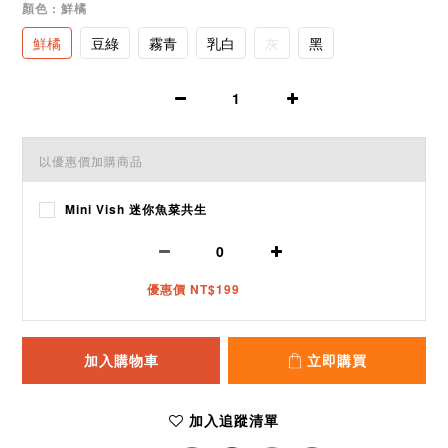
顏色
: 鮮橘
鮮橘
豆綠
霧青
乳白
灰
黑
以優惠價加購商品
Mini Vish 迷你魚菜共生
優惠價 NT$199
加入購物車
立即購買
加入追蹤清單