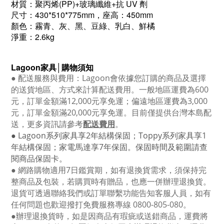
材質：聚丙烯(PP)+玻璃纖維+抗 UV 劑
尺寸：430*510*775mm，座高：450mm
顏色：霧青、灰、黑、豆綠、乳白、鮮橘
淨重：2.6kg
Lagoon
家具│購物須知
●
配送服務與費用：
Lagoon
會依據您訂購的商品及選擇
的送貨地區、方式來計算配送費用。一般地區運費為6
00
元，訂單金額滿12
,000
元享免運；偏遠地區運費為
3,000
元，訂單金額滿
20,000
元享免運。目前僅提供台灣本島配
送，更多資訊請參考
配送費用
。
● Lagoon
系列家具享
2
年結構保固；
Toppy
系列家具享
1
年結構保固；家電馬達享
7
年保固。保固時間及範圍請查
閱商品保固卡。
● 網路購物適用
7
日鑑賞期，如有退換貨需求，須保持完
整商品及包裝，若購買時有贈品，也應一併辦理退換貨。
退貨可透過聯絡我們或訂單聯繫功能告知客服人員，如有
任何問題也歡迎撥打免費服務專線
0800-805-080
。
●
辦理退換貨時，如是因商品有瑕疵或送錯商品，運費將