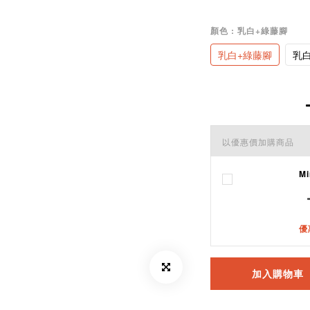
顏色
: 乳白+綠藤腳
乳白+綠藤腳
乳
以優惠價加購商品
M
優
加入購物車