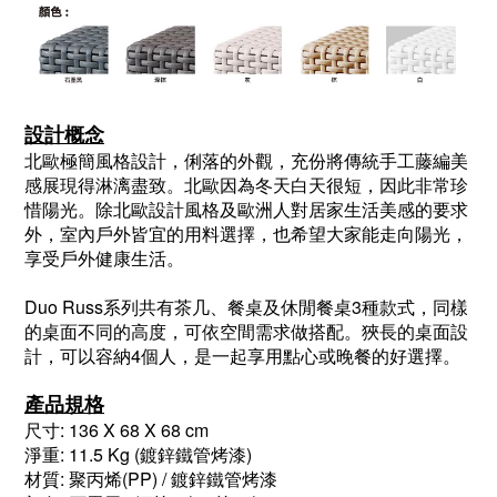
設計概念
北歐極簡風格設計，俐落的外觀，充份將傳統手工藤編美
感展現得淋漓盡致。北歐因為冬天白天很短，因此非常珍
惜陽光。除北歐設計風格及歐洲人對居家生活美感的要求
外，室內戶外皆宜的用料選擇，也希望大家能走向陽光，
享受戶外健康生活。
Duo Russ系列共有茶几、餐桌及休閒餐桌3種款式，同樣
的桌面不同的高度，可依空間需求做搭配。狹長的桌面設
計，可以容納4個人，是一起享用點心或晚餐的好選擇。
產品規格
尺寸: 136 X 68 X 68 cm
淨重: 11.5 Kg (鍍鋅鐵管烤漆)
材質: 聚丙烯(PP) / 鍍鋅鐵管烤漆