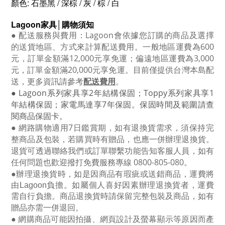
顏色: 石墨黑 / 深棕 / 灰 / 棕 / 白
Lagoon
家具│購物須知
●
配送服務與費用：
Lagoon
會依據您訂購的商品及選擇
的送貨地區、方式來計算配送費用。一般地區運費為6
00
元，訂單金額滿12
,000
元享免運；偏遠地區運費為
3,000
元，訂單金額滿
20,000
元享免運。目前僅提供台灣本島配
送，更多資訊請參考
配送費用
。
● Lagoon
系列家具享
2
年結構保固；
Toppy
系列家具享
1
年結構保固；家電馬達享
7
年保固。保固時間及範圍請查
閱商品保固卡。
● 網路購物適用
7
日鑑賞期，如有退換貨需求，須保持完
整商品及包裝，若購買時有贈品，也應一併辦理退換貨。
退貨可透過聯絡我們或訂單聯繫功能告知客服人員，如有
任何問題也歡迎撥打免費服務專線
0800-805-080
。
●
辦理退換貨時，如是因商品有瑕疵或送錯商品，運費將
由Lagoon負擔。如屬個人喜好因素辦理退換貨者，運費
需自行負擔。商品退換貨時請保留完整包裝及商品，如有
贈品亦需一併退回。
● 網購商品可能因拍攝、網頁設計及螢幕顯示等原因而產