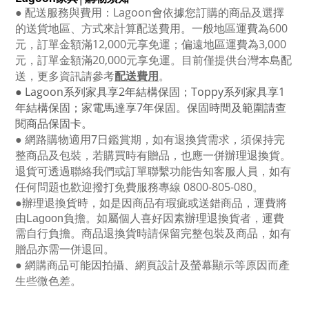
●
配送服務與費用：
Lagoon
會依據您訂購的商品及選擇
的送貨地區、方式來計算配送費用。一般地區運費為6
00
元，訂單金額滿12
,000
元享免運；偏遠地區運費為
3,000
元，訂單金額滿
20,000
元享免運。目前僅提供台灣本島配
送，更多資訊請參考
配送費用
。
● Lagoon
系列家具享
2
年結構保固；
Toppy
系列家具享
1
年結構保固；家電馬達享
7
年保固。保固時間及範圍請查
閱商品保固卡。
● 網路購物適用
7
日鑑賞期，如有退換貨需求，須保持完
整商品及包裝，若購買時有贈品，也應一併辦理退換貨。
退貨可透過聯絡我們或訂單聯繫功能告知客服人員，如有
任何問題也歡迎撥打免費服務專線
0800-805-080
。
●
辦理退換貨時，如是因商品有瑕疵或送錯商品，運費將
由Lagoon負擔。如屬個人喜好因素辦理退換貨者，運費
需自行負擔。商品退換貨時請保留完整包裝及商品，如有
贈品亦需一併退回。
● 網購商品可能因拍攝、網頁設計及螢幕顯示等原因而產
生些微色差。