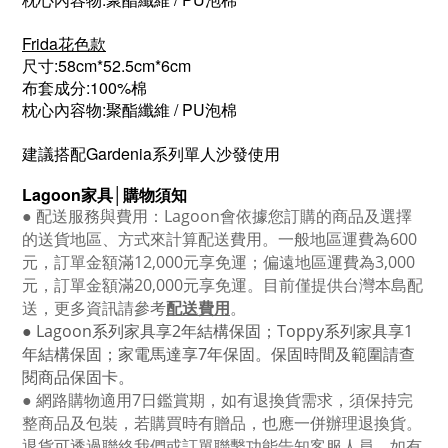
Frida花色款
尺寸:58cm*52.5cm*6cm
布套成分:100%棉
枕心內容物:聚酯纖維 / PU泡棉
建議搭配Gardenia系列單人沙發使用
Lagoon
家具│購物須知
●
配送服務與費用：
Lagoon
會依據您訂購的商品及選擇
的送貨地區、方式來計算配送費用。一般地區運費為6
00
元，訂單金額滿12
,000
元享免運；偏遠地區運費為
3,000
元，訂單金額滿
20,000
元享免運。目前僅提供台灣本島配
送，更多資訊請參考
配送費用
。
● Lagoon
系列家具享
2
年結構保固；
Toppy
系列家具享
1
年結構保固；家電馬達享
7
年保固。保固時間及範圍請查
閱商品保固卡。
● 網路購物適用
7
日鑑賞期，如有退換貨需求，須保持完
整商品及包裝，若購買時有贈品，也應一併辦理退換貨。
退貨可透過聯絡我們或訂單聯繫功能告知客服人員，如有