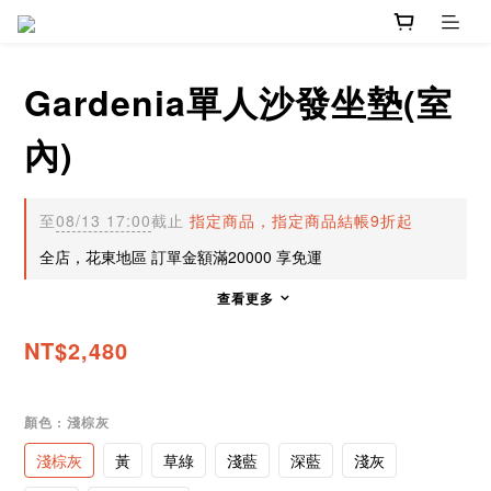
Gardenia單人沙發坐墊(室
內)
至
08/13 17:00
截止
指定商品，指定商品結帳9折起
全店，花東地區 訂單金額滿20000 享免運
查看更多
NT$2,480
顏色
: 淺棕灰
淺棕灰
黃
草綠
淺藍
深藍
淺灰