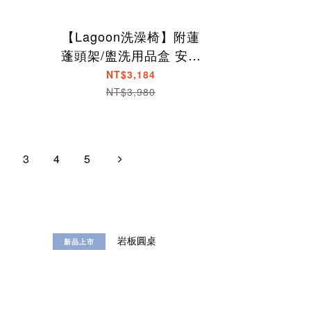
【Lagoon洗澡椅】附蓮
蓬頭架/盥洗用品盒 安全
靠背/扶手/防滑腳墊
NT$3,184
NT$3,980
3
4
5
新品上市