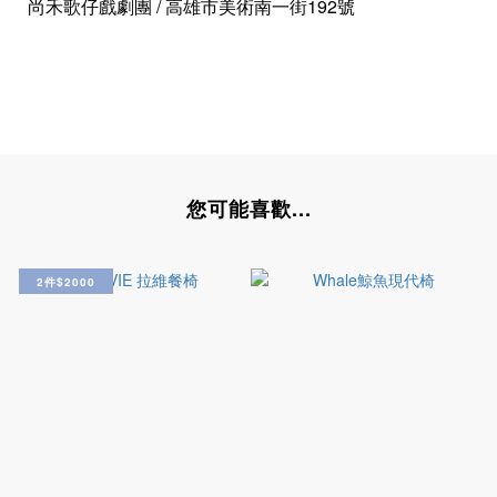
尚禾歌仔戲劇團
/ 高雄市美術南一街192號
您可能喜歡...
2件$2000