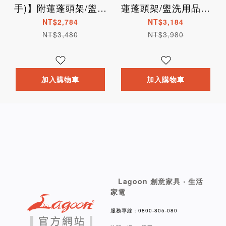
手)】附蓮蓬頭架/盥洗
蓮蓬頭架/盥洗用品盒
用品盒 安全靠背/防滑
安全靠背/扶手/防滑腳
NT$2,784
NT$3,184
腳墊
墊
NT$3,480
NT$3,980
加入購物車
加入購物車
Lagoon 創意家具 ‧ 生活
家電
服務專線：0800-805-080