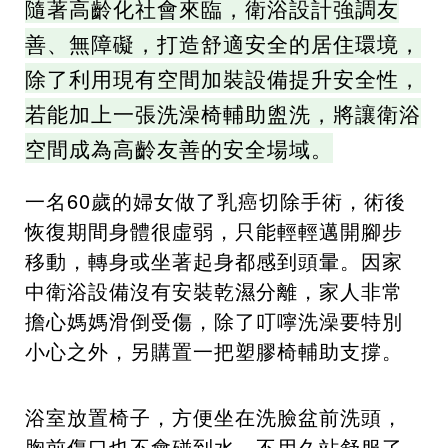
隨著高齡化社會來臨，衛浴設計強調友
善、無障礙，打造舒適安全的居住環境，
除了利用現有空間加裝設備提升安全性，
若能加上一張洗澡椅輔助盥洗，將讓衛浴
空間成為高齡友善的安全場域。
一名60歲的婦女做了乳癌切除手術，術後
恢復期間身體很虛弱，只能輕輕邁開腳步
移動，轉身或坐著起身都感到頭暈。因家
中衛浴設備沒有安裝乾濕分離，家人非常
擔心媽媽滑倒受傷，除了叮嚀洗澡要特別
小心之外，另購置一把塑膠椅輔助支撐。
浴室放置椅子，方便坐在洗臉盆前洗頭，
胸前傷口也不會碰到水，不用久站舒服了