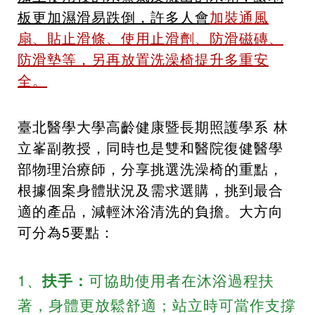
板更加濕滑易跌倒，許多人會
加裝通風
扇、貼止滑條、使用止滑劑、防滑磁磚、
防滑墊等，另再放置洗澡椅提升多重安
全。
臺北醫學大學高齡健康暨長期照護學系 林
立峯副教授，同時也是雙和醫院復健醫學
部物理治療師，分享挑選洗澡椅的重點，
根據個案身體狀況及需求選購，挑到最合
適的產品，減輕沐浴清洗的負擔。大方向
可分為5要點：
1、
扶手：
可協助使用者在沐浴過程扶
著，身體更放鬆舒適；站立時可當作支撐