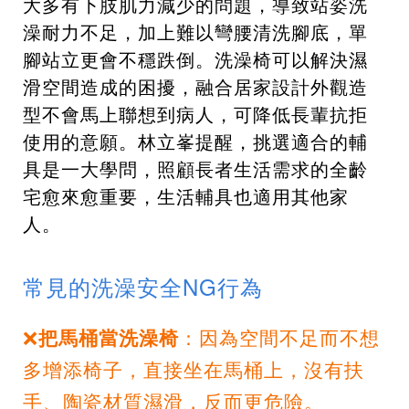
大多有下肢肌力減少的問題，導致站姿洗
澡耐力不足，加上難以彎腰清洗腳底，單
腳站立更會不穩跌倒。洗澡椅可以解決濕
滑空間造成的困擾，融合居家設計外觀造
型不會馬上聯想到病人，可降低長輩抗拒
使用的意願。林立峯提醒，挑選適合的輔
具是一大學問，照顧長者生活需求的全齡
宅愈來愈重要，生活輔具也適用其他家
人。
常見的洗澡安全NG行為
❌
把馬桶當洗澡椅
：因為空間不足而不想
多增添椅子，直接坐在馬桶上，沒有扶
手、陶瓷材質濕滑，反而更危險。