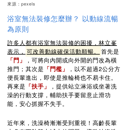
來源：pexels
浴室無法裝修怎麼辦？ 以動線流暢
為原則
許多人都有浴室無法裝修的困擾，林立峯
表示，
可改善動線確保活動順暢。
首先是
「門」
，可將向內開或向外開的門改為橫
推門；其次是
「門檻」
，以不超過2公分方
便長輩進出，即使是推輪椅也不易卡住。
再來是
「扶手」
，提供站立淋浴或坐著洗
澡的行動支撐，輔助扶手要留意止滑功
能，安心抓握不失手。
近年來，洗澡椅漸漸受到重視！高齡長輩