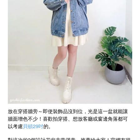
放在穿搭牆旁～即使裝飾品沒到位，光是這一盆就能讓
牆面增色不少！喜歡拍穿搭、想放客廳或窗邊角落都可
以考慮
貝頓29吋
的。
對這次的2個設計花盆非常滿意～推薦給大家！官網有很