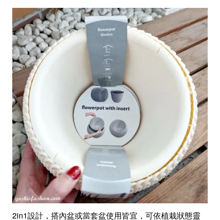
2in1設計，搭內盆或當套盆使用皆宜，可依植栽狀態靈