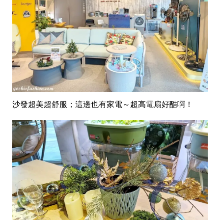
沙發超美超舒服；這邊也有家電～超高電扇好酷啊！