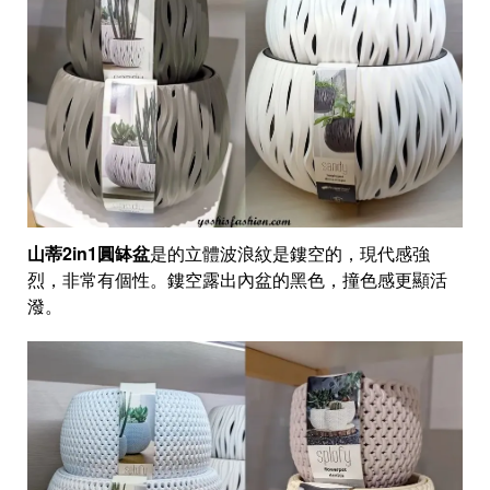
山蒂2in1圓缽盆
是的立體波浪紋是鏤空的，現代感強
烈，非常有個性。鏤空露出內盆的黑色，撞色感更顯活
潑。