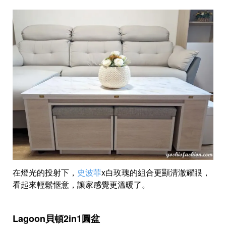
在燈光的投射下，
史波菲
x白玫瑰的組合更顯清澈耀眼，
看起來輕鬆愜意，讓家感覺更溫暖了。
Lagoon貝頓2in1圓盆