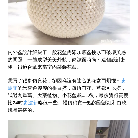
內外盆設計解決了一般花盆需添加底盆接水而破壞美感
的問題，一體成型美美外觀，簡潔而時尚～這個設計超
棒，很適合拿來當室內裝飾花盆。
我買了很多仿真花，卻因為沒有適合的花盆而煩惱～
史
波菲
的米杏色淺淺的很百搭，跟所有花、草都可以搭，
試過九重葛、大葉植物、小花盆栽......後，最後覺得高度
比24吋
史波菲
略低一些、體積稍寬一點的聖誕紅和白玫
瑰是最搭的。