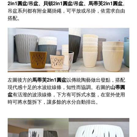
2in1圓盆/吊盆、貝頓2in1圓盆/吊盆、馬蒂芙2in1圓盆
。
吊盆系列都有附金屬掛繩，可平放或吊掛，依需求自由
搭配。
左圖後方的
馬蒂芙2in1圓盆
以傳統陶藝做出發點，搭配
現代感十足的水波紋線條，知性而協調。右圖的
山蒂圓
盆
有活潑的波浪線條，下方有可拆式水盤，在室外使用
時可將水盤拆下，讓多餘的水分自動排出。