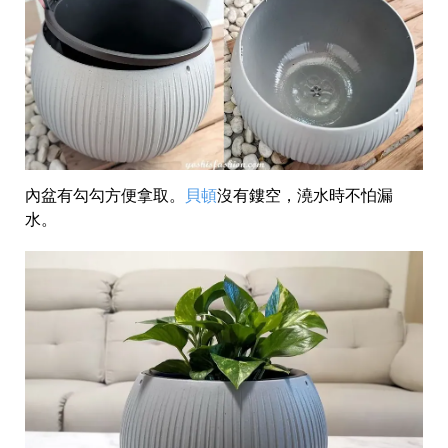
內盆有勾勾方便拿取。
貝頓
沒有鏤空，澆水時不怕漏
水。