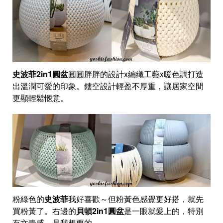
史波菲2in1圓盆
圓圓胖胖的設計x編織工藝x暖色調打造
出溫潤可愛的印象。鏤空設計輕盈不厚重，讓居家空間
更顯輕鬆愜意。
粉綠色的
史波菲
我好喜歡～但粉黃色感覺更好搭，就先
買粉黃了。右邊的
貝頓2in1圓盆
是一眼就愛上的，特別
有文青感，是我想要的。