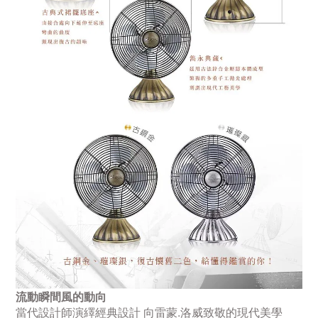
流動瞬間風的動向
當代設計師演繹經典設計 向雷蒙.洛威致敬的現代美學