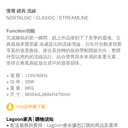
懷舊 經典 流線
NOSTALGIC / CLASSIC / STREAMLINE
Function功能
完成圖稿的那一瞬間，紙上作品便刻下了美學的靈魂。古
典風扇承襲雷蒙.洛威提出的流線理論，衍生符合觀者視覺
享宴的速度曲線。接合及扭轉的旋鈕帶動開啟方向，整體
外型以簡約的流線設計。結合懷舊與未來感的多重元素，
使得古典風扇綻放出其中的迴香韻味。
※ 電 壓：110V/60Hz
※ 功 率：35W
※ 重 量：6KG
※ 尺 寸：W354xL269xH470mm
3184說明書下載
Lagoon
家具│購物須知
●
配送服務與費用：
Lagoon
會依據您訂購的商品及選擇