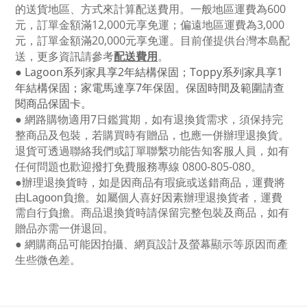
的送貨地區、方式來計算配送費用。一般地區運費為6
00
元，訂單金額滿12
,000
元享免運；偏遠地區運費為
3,000
元，訂單金額滿
20,000
元享免運。目前僅提供台灣本島配
送，更多資訊請參考
配送費用
。
● Lagoon
系列家具享
2
年結構保固；
Toppy
系列家具享
1
年結構保固；家電馬達享
7
年保固。保固時間及範圍請查
閱商品保固卡。
● 網路購物適用
7
日鑑賞期，如有退換貨需求，須保持完
整商品及包裝，若購買時有贈品，也應一併辦理退換貨。
退貨可透過聯絡我們或訂單聯繫功能告知客服人員，如有
任何問題也歡迎撥打免費服務專線
0800-805-080
。
●
辦理退換貨時，如是因商品有瑕疵或送錯商品，運費將
由Lagoon負擔。如屬個人喜好因素辦理退換貨者，運費
需自行負擔。商品退換貨時請保留完整包裝及商品，如有
贈品亦需一併退回。
● 網購商品可能因拍攝、網頁設計及螢幕顯示等原因而產
生些微色差。