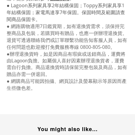
● Lagoon
系列家具享
2
年結構保固；
Toppy
系列家具享
1
年結構保固；家電馬達享
7
年保固。保固時間及範圍請查
閱商品保固卡。
● 網路購物適用
7
日鑑賞期，如有退換貨需求，須保持完
整商品及包裝，若購買時有贈品，也應一併辦理退換貨。
退貨可透過聯絡我們或訂單聯繫功能告知客服人員，如有
任何問題也歡迎撥打免費服務專線
0800-805-080
。
●
辦理退換貨時，如是因商品有瑕疵或送錯商品，運費將
由Lagoon負擔。如屬個人喜好因素辦理退換貨者，運費
需自行負擔。商品退換貨時請保留完整包裝及商品，如有
贈品亦需一併退回。
● 網購商品可能因拍攝、網頁設計及螢幕顯示等原因而產
生些微色差。
You might also like...