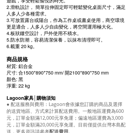
遊戲，享受輕鬆愉悅的時光。
2.滑軌設計， 簡單拉伸固定即可輕鬆變化桌面尺寸，滿足
人多人少各種需求。
3.可放置露台或陽台，作為工作桌或書桌使用，商空環境
更是適合，人多人少自由變化，將空間運
用極大化。
4.板狀鏤空設計，戶外使用不積水。
5.防水防潮，容易清潔保養，以抹布清理即可。
6.載重 20 kg。
商品規格
材質: 鋁合金
尺寸: 合1500*890*750 mm/ 開2100*890*750 mm
顏色: 黑
淨重: 22 kg
Lagoon
家具│購物須知
●
配送服務與費用：
Lagoon
會依據您訂購的商品及選擇
的送貨地區、方式來計算配送費用。一般地區運費為6
00
元，訂單金額滿12
,000
元享免運；偏遠地區運費為
3,000
元，訂單金額滿
20,000
元享免運。目前僅提供台灣本島配
送，更多資訊請參考
配送費用
。