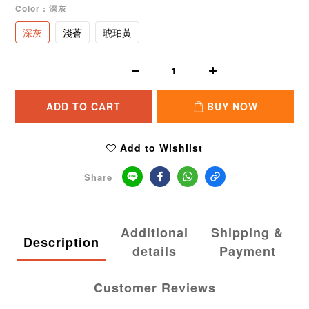
Color
: 深灰
深灰
淺蒼
琥珀黃
ADD TO CART
BUY NOW
Add to Wishlist
Share
Additional
Shipping &
Description
details
Payment
Customer Reviews