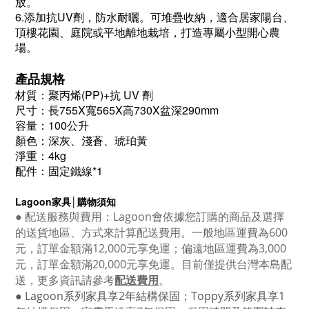
放。
6.添加抗UV劑，防水耐曬。可堆疊收納，適合居家陽台、
頂樓花園、庭院或平地離地栽培，打造專屬小型開心農
場。
產品規格
材質：聚丙烯(PP)+抗 UV 劑
尺寸：長755X寬565X高730X盆深290mm
容量：100公升
顏色：深灰、淺蒼、琥珀黃
淨重：4kg
配件：固定鐵線*1
Lagoon
家具│購物須知
●
配送服務與費用：
Lagoon
會依據您訂購的商品及選擇
的送貨地區、方式來計算配送費用。一般地區運費為6
00
元，訂單金額滿12
,000
元享免運；偏遠地區運費為
3,000
元，訂單金額滿
20,000
元享免運。目前僅提供台灣本島配
送，更多資訊請參考
配送費用
。
● Lagoon
系列家具享
2
年結構保固；
Toppy
系列家具享
1