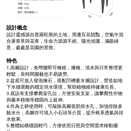
設計概念
設計靈感源自普羅旺斯的土地，周遭百花競豔，空氣中混
合著香草與花香，生命力源源不絕。陽光傾灑，滿眼綠
意，處處是花園的景致。
特色
1.高腳設計，免彎腰即可種植，播種、澆水與日常整理更
輕鬆，長時間園藝也不易疲勞
。
2.盆底可放入發泡煉石，搭配凹槽蓄水層設計，營造如地
下水循環般的穩定供水環境，幫助植物維持健康生長。
3.底設有支撐攀爬架孔位，方便安裝支架，讓攀爬性作物
與藤本植物等穩固向上延伸。
4.作為土耕使用時，可敲除高腳底部排水孔，加強排除多
餘水分；高腳亦可填入小石頭等介質，提升根系透氣與排
水效果。
5.整體結構穩固輕巧，方便依照日照與空間需求移動擺