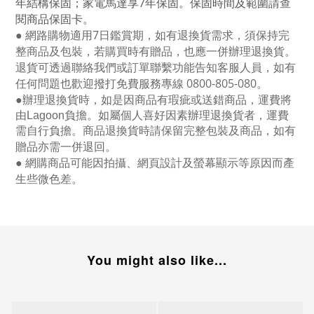
年結構保固；家電馬達享
7
年保固。保固時間及範圍請查
閱商品保固卡。
● 網路購物適用
7
日鑑賞期，如有退換貨需求，須保持完
整商品及包裝，若購買時有贈品，也應一併辦理退換貨。
退貨可透過聯絡我們或訂單聯繫功能告知客服人員，如有
任何問題也歡迎撥打免費服務專線
0800-805-080
。
●
辦理退換貨時，如是因商品有瑕疵或送錯商品，運費將
由Lagoon負擔。如屬個人喜好因素辦理退換貨者，運費
需自行負擔。商品退換貨時請保留完整包裝及商品，如有
贈品亦需一併退回。
● 網購商品可能因拍攝、網頁設計及螢幕顯示等原因而產
生些微色差。
You might also like...