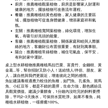
廚房：推薦種植觀葉植物，廚房是影響家人財運和
健康的地方，擺放植物可改善流年運程。
餐廳：推薦種植桔黃色植物，家人健康的主要區
域，擺放植物可促進身體健康，增添家庭祥和氣
氛。
玄關：推薦種植寬闊葉植物，綠化環境，增加生
氣，有吸引好兆頭的能量。
客廳：推薦種植觀葉植物，關係家庭和睦與人際脈
絡的地方，客廳財位布置很重要，有財則萬事順。
陽台：推薦種植常綠植物，補住宅氣血，保平安，
有利於家中運財。
桌上型水耕植物推薦種植馬拉巴栗、富貴竹、金錢樹、黃
金葛...等，幫你招財又防小人！送給情人/伴侶、朋友、家
人，讓自然與我們更親近，增進彼此之間的感情。
魚缸建議養殖適應力較佳的魚種，如鬥魚、孔雀魚、斑馬
魚、小紅豆等，都是不錯的選擇，生命力強，顏色繽紛且
具觀賞價值。建議少量餵食，1分鐘內沒吃完的飼料要撈
除，平均2~3天換水，可保持水質乾淨。
如果不養魚，純
種植水耕植物，一樣療癒100%。