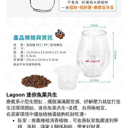
Lagoon 迷你魚菜共生
療癒系小型生態缸，擺脫滿滿厭世感、紓解壓力就從打造
生活環境開始。迷你魚菜共生~送禮、自用兩相宜。
在居家環境中擺放植物還能夠旺財旺運~
臥室：推薦種植清香植物，可改善臥室氛圍達到寧
靜、溫和，讓家人關係和睦，帶來好財運。