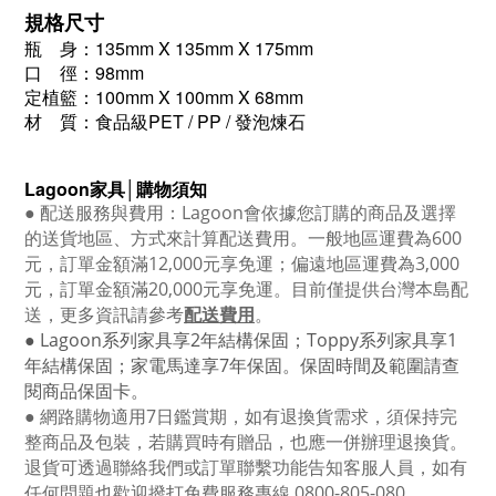
規格尺寸
瓶 身：135mm X 135mm X 175mm
口 徑：98mm
定植籃：100mm X 100mm X 68mm
材 質：食品級PET / PP / 發泡煉石
Lagoon
家具│購物須知
●
配送服務與費用：
Lagoon
會依據您訂購的商品及選擇
的送貨地區、方式來計算配送費用。一般地區運費為6
00
元，訂單金額滿12
,000
元享免運；偏遠地區運費為
3,000
元，訂單金額滿
20,000
元享免運。目前僅提供台灣本島配
送，更多資訊請參考
配送費用
。
● Lagoon
系列家具享
2
年結構保固；
Toppy
系列家具享
1
年結構保固；家電馬達享
7
年保固。保固時間及範圍請查
閱商品保固卡。
● 網路購物適用
7
日鑑賞期，如有退換貨需求，須保持完
整商品及包裝，若購買時有贈品，也應一併辦理退換貨。
退貨可透過聯絡我們或訂單聯繫功能告知客服人員，如有
任何問題也歡迎撥打免費服務專線
0800-805-080
。