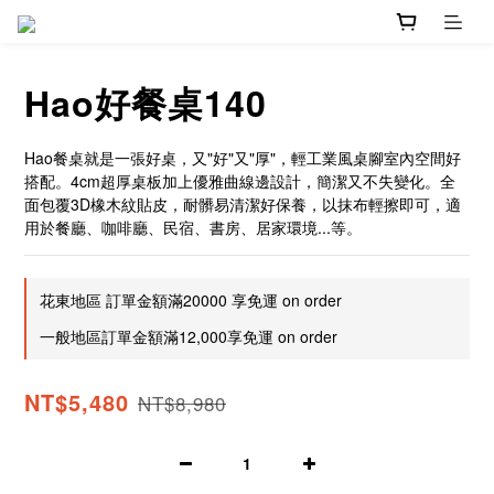
Hao好餐桌140
Hao餐桌就是一張好桌，又"好"又"厚"，輕工業風桌腳室內空間好
搭配。4cm超厚桌板加上優雅曲線邊設計，簡潔又不失變化。全
面包覆3D橡木紋貼皮，耐髒易清潔好保養，以抹布輕擦即可，適
用於餐廳、咖啡廳、民宿、書房、居家環境...等。
花東地區 訂單金額滿20000 享免運 on order
一般地區訂單金額滿12,000享免運 on order
NT$5,480
NT$8,980