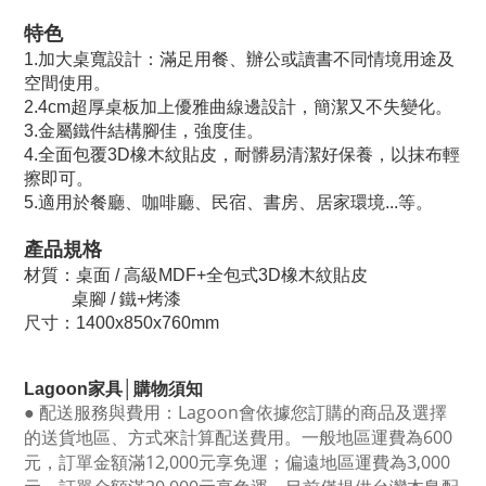
特色
1.加大桌寬設計：滿足用餐、辦公或讀書不同情境用途及
空間使用。
2.4cm超厚桌板加上優雅曲線邊設計，簡潔又不失變化。
3.金屬鐵件結構腳佳，強度佳。
4.全面包覆3D橡木紋貼皮，耐髒易清潔好保養，以抹布輕
擦即可。
5.適用於餐廳、咖啡廳、民宿、書房、居家環境...等。
產品規格
材質：
桌面 / 高級MDF+全包式3D橡木紋貼皮
桌腳 / 鐵+烤漆
尺寸：1400x850x760mm
Lagoon
家具│購物須知
●
配送服務與費用：
Lagoon
會依據您訂購的商品及選擇
的送貨地區、方式來計算配送費用。一般地區運費為6
00
元，訂單金額滿12
,000
元享免運；偏遠地區運費為
3,000