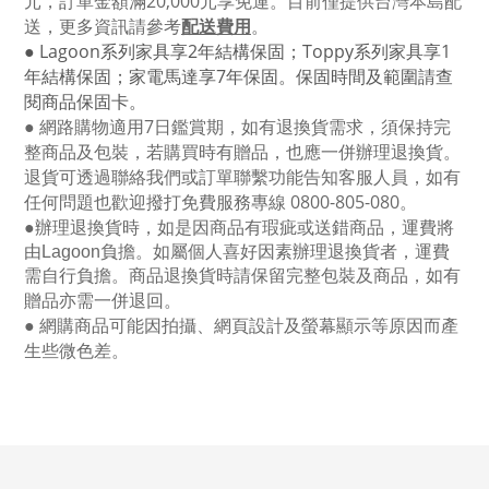
元，訂單金額滿
20,000
元享免運。目前僅提供台灣本島配
送，更多資訊請參考
配送費用
。
● Lagoon
系列家具享
2
年結構保固；
Toppy
系列家具享
1
年結構保固；家電馬達享
7
年保固。保固時間及範圍請查
閱商品保固卡。
● 網路購物適用
7
日鑑賞期，如有退換貨需求，須保持完
整商品及包裝，若購買時有贈品，也應一併辦理退換貨。
退貨可透過聯絡我們或訂單聯繫功能告知客服人員，如有
任何問題也歡迎撥打免費服務專線
0800-805-080
。
●
辦理退換貨時，如是因商品有瑕疵或送錯商品，運費將
由Lagoon負擔。如屬個人喜好因素辦理退換貨者，運費
需自行負擔。商品退換貨時請保留完整包裝及商品，如有
贈品亦需一併退回。
● 網購商品可能因拍攝、網頁設計及螢幕顯示等原因而產
生些微色差。