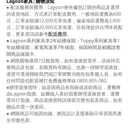
Lagoon
家具│購物須知
●
配送服務與費用：
Lagoon
會依據您訂購的商品及選擇
的送貨地區、方式來計算配送費用。一般地區運費為6
00
元，訂單金額滿12
,000
元享免運；偏遠地區運費為
3,000
元，訂單金額滿
20,000
元享免運。目前僅提供台灣本島配
送，更多資訊請參考
配送費用
。
● Lagoon
系列家具享
2
年結構保固；
Toppy
系列家具享
1
年結構保固；家電馬達享
7
年保固。保固時間及範圍請查
閱商品保固卡。
● 網路購物適用
7
日鑑賞期，如有退換貨需求，須保持完
整商品及包裝，若購買時有贈品，也應一併辦理退換貨。
退貨可透過聯絡我們或訂單聯繫功能告知客服人員，如有
任何問題也歡迎撥打免費服務專線
0800-805-080
。
●
辦理退換貨時，如是因商品有瑕疵或送錯商品，運費將
由Lagoon負擔。如屬個人喜好因素辦理退換貨者，運費
需自行負擔。商品退換貨時請保留完整包裝及商品，如有
贈品亦需一併退回。
● 網購商品可能因拍攝、網頁設計及螢幕顯示等原因而產
生些微色差。