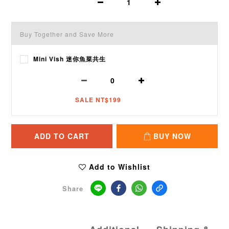
Buy Together and Save More
Mini Vish 迷你魚菜共生
SALE NT$199
ADD TO CART
BUY NOW
Add to Wishlist
Share