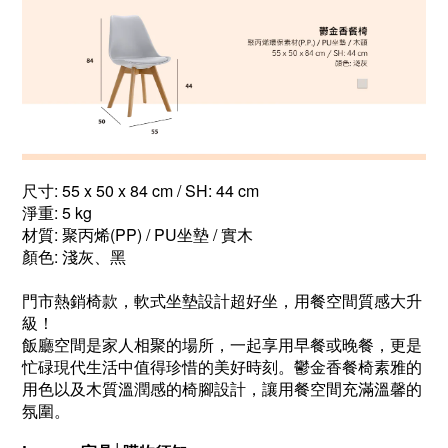
尺寸: 55 x 50 x 84 cm / SH: 44 cm
淨重: 5 kg
材質: 聚丙烯(PP) / PU坐墊 / 實木
顏色: 淺灰、黑
門市熱銷椅款，軟式坐墊設計超好坐，用餐空間質感大升
級！
飯廳空間是家人相聚的場所，一起享用早餐或晚餐，更是
忙碌現代生活中值得珍惜的美好時刻。鬱金香餐椅素雅的
用色以及木質溫潤感的椅腳設計，讓用餐空間充滿溫馨的
氛圍。