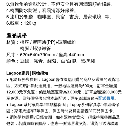
3.無銳角的造型設計，不但安全且有圓潤溫順的觸感。
4.椅面防水防潮，容易清潔好保養。
5.適用於餐廳、咖啡廳、民宿、書房、居家環境...等。
6.載重：120kg
產品規格
材質：
椅座 / 聚丙烯(PP)+玻璃纖維
椅腳 / 烤漆鐵管
尺寸：620x540x790mm / 座高 440mm
顏色：豆綠、霧青、絳紫、白/白腳、黑/黑腳
Lagoon
家具│購物須知
● 配送服務與費用：
Lagoon
會依據您訂購的商品及選擇的送貨地
區、方式來計算配送費用。一般地區運費為6
00
元，訂單金額滿
12
,000
元享免運；偏遠地區運費為
3,000
元，訂單金額滿
20,000
元
享免運。目前僅提供台灣本島配送，更多資訊請參考
配送費用
。
● Lagoon
系列家具享
2
年結構保固；
Toppy
系列家具享
1
年結構保
固；家電馬達享
7
年保固。保固時間及範圍請查閱商品保固卡。
● 網路購物適用
7
日鑑賞期，如有退換貨需求，須保持完整商品及
包裝，若購買時有贈品，也應一併辦理退換貨。退貨可透過聯絡