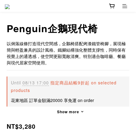
Penguin企鵝現代椅
以俐落線條打造現代空間感，企鵝椅搭配烤漆鐵管椅腳，展現極
簡與輕盈兼具的設計風格。鐵腳結構強化整體支撐性，同時保有
視覺上的通透感，使空間更顯寬敞清爽。特別適合咖啡廳、餐廳
與現代居家空間使用。
Until
08/13 17:00
指定商品結帳9折起 on selected
products
花東地區 訂單金額滿20000 享免運 on order
Show more
NT$3,280