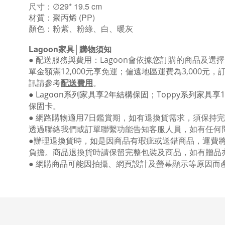
尺寸：∅29* 19.5 cm
材質：聚丙烯 (PP)
顏色：粉紫、粉綠、白、暖灰
Lagoon
家具│購物須知
●
配送服務與費用：
Lagoon
會依據您訂購的商品及選擇
單金額滿12
,000
元享免運；偏遠地區運費為
3,000
元，
訊請參考
配送費用
。
● Lagoon
系列家具享
2
年結構保固；
Toppy
系列家具享
1
保固卡。
● 網路購物適用
7
日鑑賞期，如有退換貨需求，須保持完
透過聯絡我們或訂單聯繫功能告知客服人員，如有任何
●
辦理退換貨時，如是因商品有瑕疵或送錯商品，運費將由
負擔。商品退換貨時請保留完整包裝及商品，如有贈品
● 網購商品可能因拍攝、網頁設計及螢幕顯示等原因而