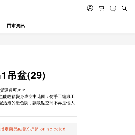
門市資訊
BUY NOW
1吊盆(29)
、貨運皆可📌📌
也能輕鬆變身成空中花園；仿手工編織工
配活潑的暖色調，讓妝點空間不再是惱人
指定商品結帳9折起 on selected