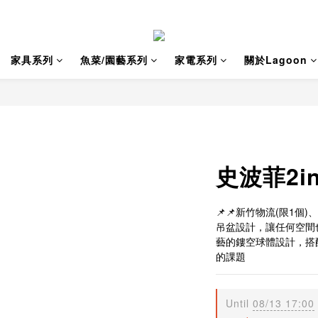
家具系列
魚菜/園藝系列
家電系列
關於Lagoon
史波菲2in
📌📌新竹物流(限1個)
吊盆設計，讓任何空間
藝的鏤空球體設計，搭
的課題
Until
08/13 17:00