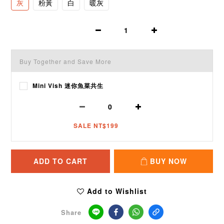
灰
粉黃
白
暖灰
Buy Together and Save More
Mini Vish 迷你魚菜共生
SALE NT$199
ADD TO CART
BUY NOW
Add to Wishlist
Share