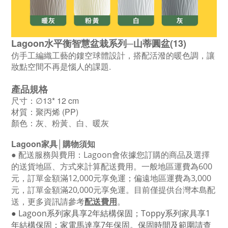
Lagoon水平衡智慧盆栽系列─山蒂圓盆(13)
仿手工編織工藝的鏤空球體設計，搭配活潑的暖色調，讓
妝點空間不再是惱人的課題.
產品規格
尺寸：∅13* 12 cm
材質：聚丙烯 (PP)
顏色：灰、粉黃、白、暖灰
Lagoon
家具│購物須知
●
配送服務與費用：
Lagoon
會依據您訂購的商品及選擇
的送貨地區、方式來計算配送費用。一般地區運費為6
00
元，訂單金額滿12
,000
元享免運；偏遠地區運費為
3,000
元，訂單金額滿
20,000
元享免運。目前僅提供台灣本島配
送，更多資訊請參考
配送費用
。
● Lagoon
系列家具享
2
年結構保固；
Toppy
系列家具享
1
年結構保固；家電馬達享
7
年保固。保固時間及範圍請查