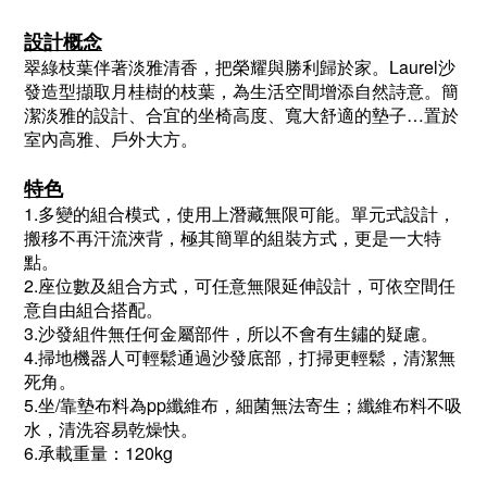
設計概念
翠綠枝葉伴著淡雅清香，把榮耀與勝利歸於家。Laurel沙
發造型擷取月桂樹的枝葉，為生活空間增添自然詩意。簡
潔淡雅的設計、合宜的坐椅高度、寬大舒適的墊子…置於
室內高雅、戶外大方。
特色
1.多變的組合模式，使用上潛藏無限可能。單元式設計，
搬移不再汗流浹背，極其簡單的組裝方式，更是一大特
點。
2.座位數及組合方式，可任意無限延伸設計，可依空間任
意自由組合搭配。
3.沙發組件無任何金屬部件，所以不會有生鏽的疑慮。
4.掃地機器人可輕鬆通過沙發底部，打掃更輕鬆
，清潔無
死角。
5.坐/靠墊布料為pp纖維布，細菌無法寄生；纖維布料不吸
水，清洗容易乾燥快。
6.承載重量：120kg