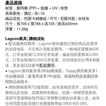
產品規格
材質：聚丙烯 (PP) + 玻纖 + UV / 坐墊
底座顏色：棗紅 / 灰 / 白
織品花色：托斯卡納條紋 / 可可 / 尼羅河藍 / 永恆灰
尺寸：長705 x 寬785 x 高725 / 座高420mm
淨重：11.2kg
Lagoon
家具│購物須知
●
配送服務與費用：
Lagoon
會依據您訂購的商品及選擇
的送貨地區、方式來計算配送費用。一般地區運費為6
00
元，訂單金額滿12
,000
元享免運；偏遠地區運費為
3,000
元，訂單金額滿
20,000
元享免運。目前僅提供台灣本島配
送，更多資訊請參考
配送費用
。
● Lagoon
系列家具享
2
年結構保固；
Toppy
系列家具享
1
年結構保固；家電馬達享
7
年保固。保固時間及範圍請查
閱商品保固卡。
● 網路購物適用
7
日鑑賞期，如有退換貨需求，須保持完
整商品及包裝，若購買時有贈品，也應一併辦理退換貨。
退貨可透過聯絡我們或訂單聯繫功能告知客服人員，如有
任何問題也歡迎撥打免費服務專線
0800-805-080
。