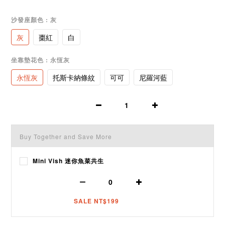
沙發座顏色
: 灰
灰
棗紅
白
坐靠墊花色
: 永恆灰
永恆灰
托斯卡納條紋
可可
尼羅河藍
Buy Together and Save More
Mini Vish 迷你魚菜共生
SALE NT$199