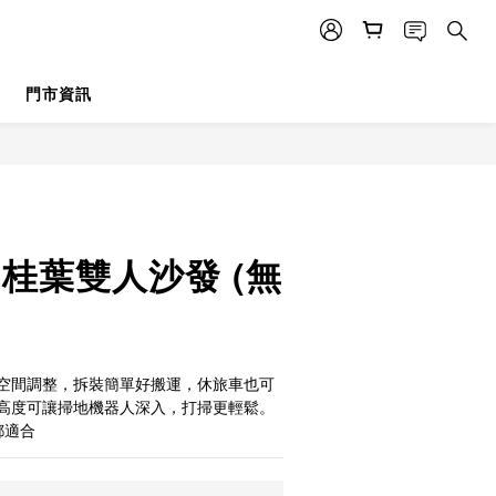
門市資訊
BUY NOW
 月桂葉雙人沙發 (無
空間調整，拆裝簡單好搬運，休旅車也可
高度可讓掃地機器人深入，打掃更輕鬆。
都適合