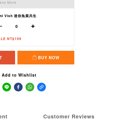
ave More
ini Vish 迷你魚菜共生
ALE NT$199
T
BUY NOW
Add to Wishlist
ent
Customer Reviews