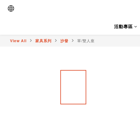
活動專區
View All
家具系列
沙發
單/雙人座