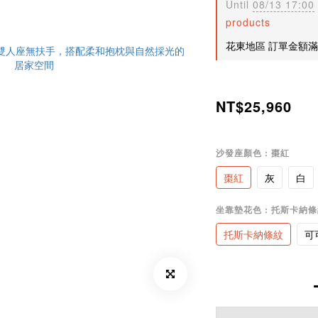
Until
08/13 17:00
products
花東地區 訂單金額滿200
NT$25,960
沙發座顏色
: 棗紅
棗紅
灰
白
坐靠墊花色
: 托斯卡納
托斯卡納條紋
可