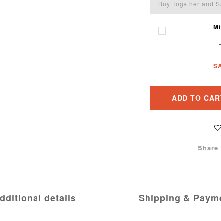
Buy Together and S
M
S
ADD TO CAR
Share
dditional details
Shipping & Paym