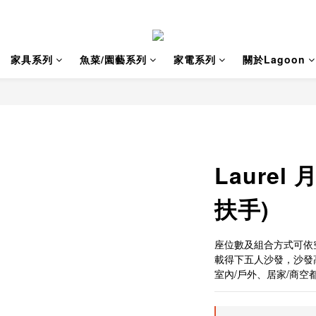
家具系列
魚菜/園藝系列
家電系列
關於Lagoon
Laurel
扶手)
座位數及組合方式可依
載得下五人沙發，沙發
室內/戶外、居家/商空