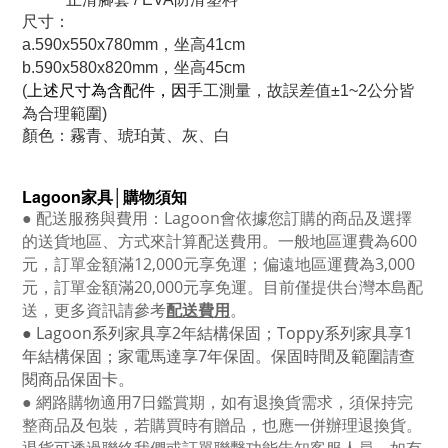
尺寸：
a.590x550x780mm，坐高41cm
b.590x580x820mm，坐高45cm
上述尺寸為含配件，因
(
手工測量，故誤差值±1~2公
分
皆
為合理範圍
)
顏色：霧青、琥珀黃、灰、白
Lagoon
家具│購物須知
●
配送服務與費用：
Lagoon
會依據您訂購的商品及選擇
的送貨地區、方式來計算配送費用。一般地區運費為6
00
元，訂單金額滿12
,000
元享免運；偏遠地區運費為
3,000
元，訂單金額滿
20,000
元享免運。目前僅提供台灣本島配
送，更多資訊請參考
配送費用
。
● Lagoon
系列家具享
2
年結構保固；
Toppy
系列家具享
1
年結構保固；家電馬達享
7
年保固。保固時間及範圍請查
閱商品保固卡。
● 網路購物適用
7
日鑑賞期，如有退換貨需求，須保持完
整商品及包裝，若購買時有贈品，也應一併辦理退換貨。