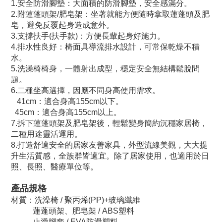
1.安全防滑腳墊：大面積的防滑腳墊，安全感滿分。
2.附蓮蓬頭架/肥皂架：坐著就能方便隨時拿取蓮蓬頭及肥
皂，避免反覆起身造成意外。
3.支撐扶手(扶手款)：方便長輩起身好施力。
4.排水性良好：椅面具導流排水設計，可常保乾燥不積
水。
5.洗澡椅椅身，一體射出成型，穩定安全無結構鬆脫問
題。
6.二種坐高選擇，因應不同身高使用需求。
41cm：適合身高155cm以下。
45cm：適合身高155cm以上。
7.拆下蓮蓬頭架及肥皂架後，輕鬆變身簡約沉穩家居椅，
二種用途靈活運用。
8.打造舒適安全的居家友善家具，外型流線美觀，大大提
升生活質感，全族群皆適宜。除了居家使用，也適用於日
照、長照、醫療單位等。
產品規格
材質：洗澡椅 / 聚丙烯(PP)+玻璃纖維
蓮蓬頭架、肥皂架 / ABS塑料
止滑腳套 / EVA防滑塑料